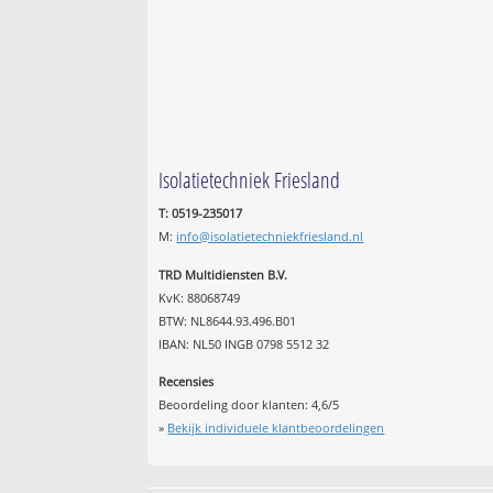
Isolatietechniek Friesland
T: 0519-235017
M:
info@isolatietechniekfriesland.nl
TRD Multidiensten B.V.
KvK: 88068749
BTW: NL8644.93.496.B01
IBAN: NL50 INGB 0798 5512 32
Recensies
Beoordeling door klanten:
4,6
/
5
»
Bekijk individuele klantbeoordelingen