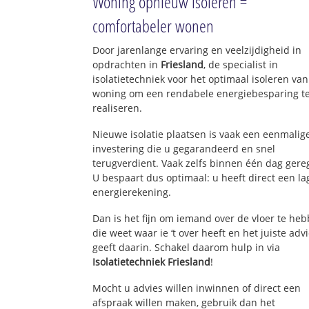
Woning opnieuw isoleren =
comfortabeler wonen
Door jarenlange ervaring en veelzijdigheid in
opdrachten in
Friesland
, de specialist in
isolatietechniek voor het optimaal isoleren va
woning om een rendabele energiebesparing t
realiseren.
Nieuwe isolatie plaatsen is vaak een eenmalig
investering die u gegarandeerd en snel
terugverdient. Vaak zelfs binnen één dag gere
U bespaart dus optimaal: u heeft direct een la
energierekening.
Dan is het fijn om iemand over de vloer te he
die weet waar ie ‘t over heeft en het juiste adv
geeft daarin. Schakel daarom hulp in via
Isolatietechniek Friesland
!
Mocht u advies willen inwinnen of direct een
afspraak willen maken, gebruik dan het