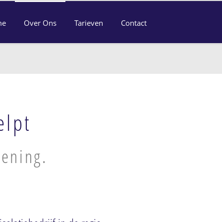
me
Over Ons
Tarieven
Contact
elpt
kening.