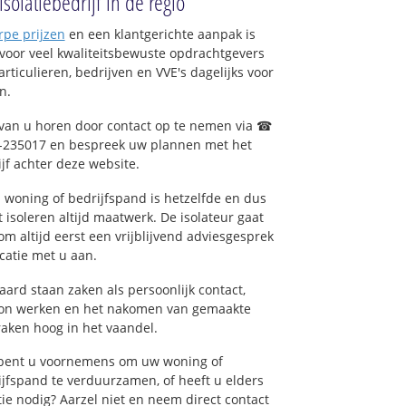
isolatiebedrijf in de regio
rpe prijzen
en een klantgerichte aanpak is
voor veel kwaliteitsbewuste opdrachtgevers
articulieren, bedrijven en VVE's dagelijks voor
n.
 van u horen door contact op te nemen via ☎
-235017 en bespreek uw plannen met het
jf achter deze website.
 woning of bedrijfspand is hetzelfde en dus
t isoleren altijd maatwerk. De isolateur gaat
m altijd eerst een vrijblijvend adviesgesprek
catie met u aan.
aard staan zaken als persoonlijk contact,
on werken en het nakomen van gemaakte
raken hoog in het vaandel.
bent u voornemens om uw woning of
ijfspand te verduurzamen, of heeft u elders
tie nodig? Aarzel niet en neem direct contact