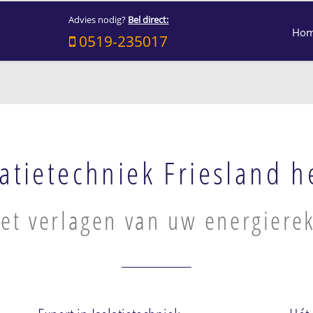
Advies nodig?
Bel direct:
Ho
0519-235017
latietechniek Friesland h
 het verlagen van uw energiere