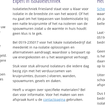
Expert in Isolatietechniek
Hét 
Isolatietechniek Friesland staat voor u klaar voor
Sche
isolatie in de breedste zin van het woord. Of het
waar
nu gaat om het toepassen van bodemisolatie bij
als p
een natte kruipruimte of het na-isoleren van de
belle
n uw
spouwmuren zodat u de warmte in huis houdt:
e
Laat
geen klus is te gek.
0519
Bel 0519-235017 voor het lokale isolatiebedrijf dat
bedri
e
meedenkt in na-isolatie oplossingen en
Geen
alternatieven aandraagt, waardoor u bespaart op
geld.
is he
uw energiekosten en u het woongenot verhoogt.
gere
daaro
Stuk voor stuk allround isolateurs die iedere dag
op lo
bezig zijn met het verduurzamen van
bben
Uiter
kruipruimtes, (tussen-) vloeren, wanden,
ies
scho
spouwmuren, gevels en daken.
afsp
Heeft u vragen over specifieke materialen? Bel
Dus 
dan voor informatie. Voor het maken van een
bedr
afspraak kunt u de
contactpagina
gebruiken.
isola