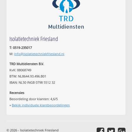
Isolatietechniek Friesland
T: 0519-235017
M:
info@isolatietechniekfriesland.nl
TRD Multidiensten B.V.
KvK: 88068749
BTW: NL8644.93.496.B01
IBAN: NL50 INGB 0798 5512 32
Recensies
Beoordeling door klanten:
4,6
/
5
»
Bekijk individuele klantbeoordelingen
© 2026 - Isolatietechniek Friesland