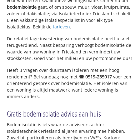
voor wat betreft kwalitatieve woningisolatie. Of het nu om
bodemisolatie
gaat, of om spouw, muur, vloer, kruipruimte,
zolder of dakisolatie; via Isolatietechniek Friesland schakelt
u een vakkundige isolatiespecialist in voor elk type
isolatieklus. Bekijk de
tarieven
.
De relatief lage investering van bodemisolatie heeft u snel
terugverdiend. Naast besparing verhoogt bodemisolatie de
waarde van uw woning in Friesland en vermindert uw
stookkosten. Goed voor het milieu en uw portomonnee dus!
Heeft u vragen over duurzaam isoleren met een hoog
rendement? Bel vandaag nog met
☎ 0519-235017
voor een
oriënterend gesprek over bodemisolatie. Het isoleren van
een woning is altijd maatwerk, want iedere woning is
immers anders.
Gratis bodemisolatie advies aan huis
Bodemisolatie is iets waar de adviseurs achter
Isolatietechniek Friesland al jaren ervaring mee hebben.
Zowel bij particulieren als bedrijven en VVE's. Kortom;