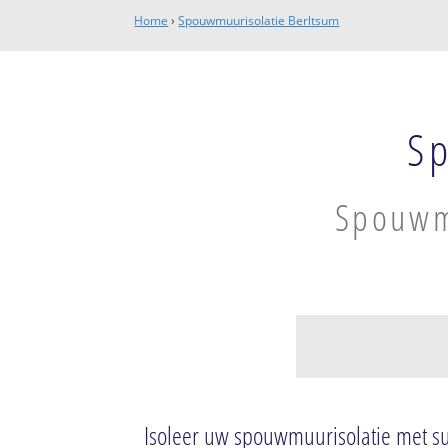
Home
›
Spouwmuurisolatie Berltsum
Sp
Spouwmu
Tuinbouwgebied
Berlikum
Isoleer uw spouwmuurisolatie met s
Wier