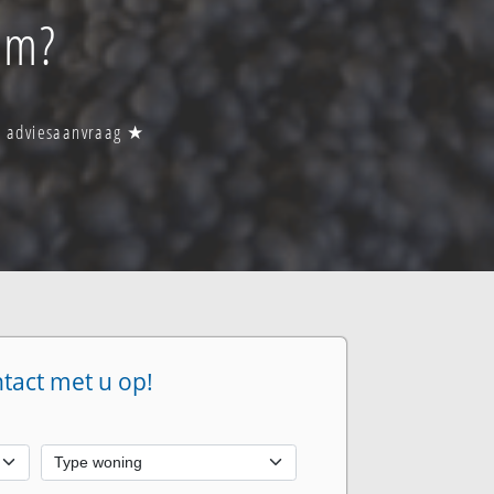
um?
en adviesaanvraag ★
ntact met u op!