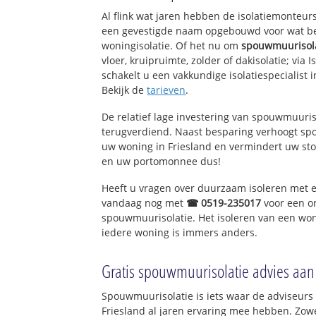
Al flink wat jaren hebben de isolatiemonteurs
een gevestigde naam opgebouwd voor wat bet
woningisolatie. Of het nu om
spouwmuurisol
vloer, kruipruimte, zolder of dakisolatie; via 
schakelt u een vakkundige isolatiespecialist in
Bekijk de
tarieven
.
De relatief lage investering van spouwmuuris
terugverdiend. Naast besparing verhoogt s
uw woning in Friesland en vermindert uw sto
en uw portomonnee dus!
Heeft u vragen over duurzaam isoleren met 
vandaag nog met
☎ 0519-235017
voor een o
spouwmuurisolatie. Het isoleren van een won
iedere woning is immers anders.
Gratis spouwmuurisolatie advies aan
Spouwmuurisolatie is iets waar de adviseurs 
Friesland al jaren ervaring mee hebben. Zowel