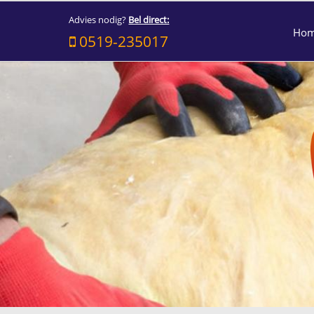
Advies nodig?
Bel direct:
Ho
0519-235017