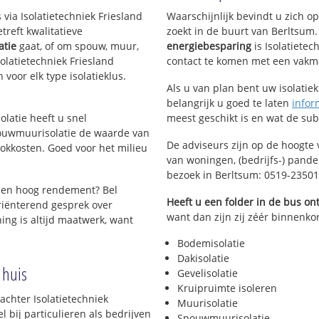
 via Isolatietechniek Friesland
Waarschijnlijk bevindt u zich o
reft kwalitatieve
zoekt in de buurt van Berltsum
atie
gaat, of om spouw, muur,
energiebesparing
is Isolatietec
Isolatietechniek Friesland
contact te komen met een vakman 
 voor elk type isolatieklus.
Als u van plan bent uw isolatiekl
belangrijk u goed te laten
infor
olatie heeft u snel
meest geschikt is en wat de su
pouwmuurisolatie de waarde van
De adviseurs zijn op de hoogte 
okkosten. Goed voor het milieu
van woningen, (bedrijfs-) pand
bezoek in Berltsum: 0519-2350
een hoog rendement? Bel
Heeft u een folder in de bus o
riënterend gesprek over
want dan zijn zij zéér binnenkor
ing is altijd maatwerk, want
Bodemisolatie
Dakisolatie
 huis
Gevelisolatie
Kruipruimte isoleren
achter Isolatietechniek
Muurisolatie
 bij particulieren als bedrijven
Spouwmuurisolatie