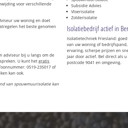
oewijding voor verschillende
Subsidie Advies
Vloerisolatie
Zolderisolatie
adviseur uw woning en doet
Isolatiebedrijf actief in B
maatregelen het beste genomen
Isolatietechniek Friesland: goe
van uw woning of bedrijfspand,
ervaring, scherpe prijzen en sne
en adviseur bij u langs om de
jaar door actief. Bel direct als
spreken. U kunt het
gratis
postcode 9041 en omgeving.
efoonnummer: 0519-235017 of
ken kan ook.
 pand van spouwmuurisolatie kan