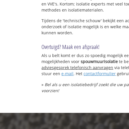
en VVE's. Kortom; isolatie experts met veel t
methodes en isolatiematerialen.
Tijdens de 'technische schouw' bekijkt een 
onderzoek of isolatie mogelijk is en welke 
kunnen worden.
Overtuigd? Maak een afspraak!
Als u belt komt er dus zo spoedig mogelijk e
mogelijkheden voor
spouwmuurisolatie
te be
adviesgesprek telefonisch aanvragen
via tel
stuur een
e-mail
. Het
contactformulier
gebrui
»
Bel als u een isolatiebedrijf zoekt die uw
voorzien!