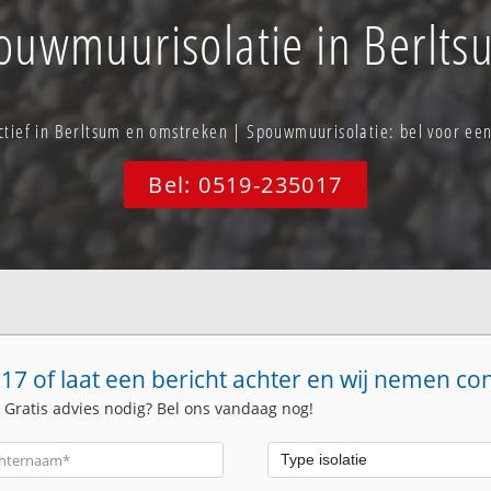
ouwmuurisolatie in Berlts
actief in Berltsum en omstreken | Spouwmuurisolatie: bel voor e
Bel: 0519-235017
17 of laat een bericht achter en wij nemen co
. Gratis advies nodig? Bel ons vandaag nog!