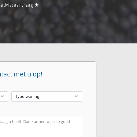
en adviesaanvraag ★
ntact met u op!