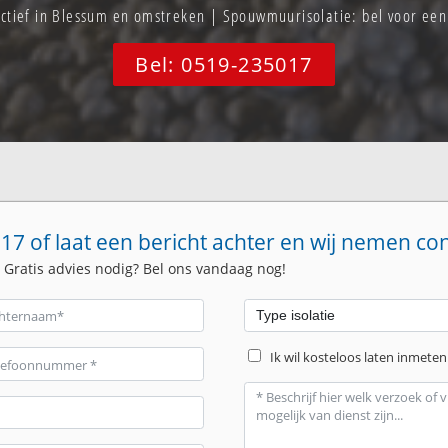
actief in Blessum en omstreken | Spouwmuurisolatie: bel voor e
Bel: 0519-235017
17 of laat een bericht achter en wij nemen co
. Gratis advies nodig? Bel ons vandaag nog!
Ik wil kosteloos laten inmeten