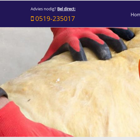
Advies nodig?
Bel direct:
Ho
0519-235017