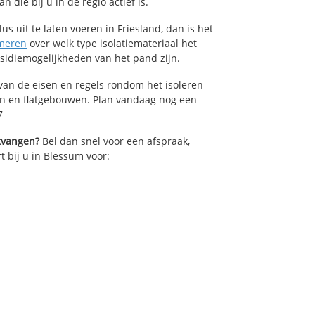
die bij u in de regio actief is.
us uit te laten voeren in Friesland, dan is het
meren
over welk type isolatiemateriaal het
bsidiemogelijkheden van het pand zijn.
van de eisen en regels rondom het isoleren
en en flatgebouwen. Plan vandaag nog een
7
ntvangen?
Bel dan snel voor een afspraak,
t bij u in Blessum voor: