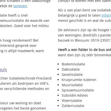
esland schakelt u een vakkundige
contact te komen met een vakman 
Bekijk de
tarieven
.
Als u van plan bent uw isolatiekl
atie heeft u snel
belangrijk u goed te laten
infor
uwmuurisolatie de waarde van
meest geschikt is en wat de su
kkosten. Goed voor het milieu
De adviseurs zijn op de hoogte 
van woningen, (bedrijfs-) pand
en hoog rendement? Bel
bezoek in Blessum: 0519-23501
ënterend gesprek over
Heeft u een folder in de bus o
g is altijd maatwerk, want
want dan zijn zij zéér binnenkor
Bodemisolatie
huis
Dakisolatie
Gevelisolatie
hter Isolatietechniek Friesland
Kruipruimte isoleren
lieren als bedrijven en VVE's.
Muurisolatie
voor verschillende methodes en
Spouwmuurisolatie
Subsidie Advies
Vloerisolatie
viseur uw woning en doet
Zolderisolatie
atregelen het beste genomen