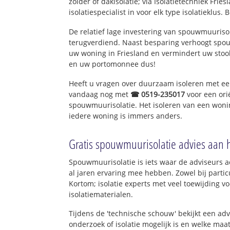
zolder of dakisolatie; via Isolatietechniek Fri
isolatiespecialist in voor elk type isolatieklus. 
De relatief lage investering van spouwmuurisol
terugverdiend. Naast besparing verhoogt spo
uw woning in Friesland en vermindert uw stoo
en uw portomonnee dus!
Heeft u vragen over duurzaam isoleren met e
vandaag nog met
☎ 0519-235017
voor een ori
spouwmuurisolatie. Het isoleren van een wonin
iedere woning is immers anders.
Gratis spouwmuurisolatie advies aan 
Spouwmuurisolatie is iets waar de adviseurs ac
al jaren ervaring mee hebben. Zowel bij particu
Kortom; isolatie experts met veel toewijding 
isolatiematerialen.
Tijdens de 'technische schouw' bekijkt een ad
onderzoek of isolatie mogelijk is en welke ma