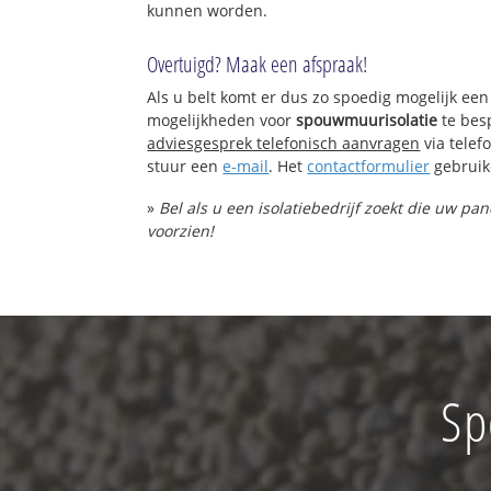
kunnen worden.
Overtuigd? Maak een afspraak!
Als u belt komt er dus zo spoedig mogelijk een
mogelijkheden voor
spouwmuurisolatie
te bes
adviesgesprek telefonisch aanvragen
via tele
stuur een
e-mail
. Het
contactformulier
gebruik
»
Bel als u een isolatiebedrijf zoekt die uw p
voorzien!
Sp