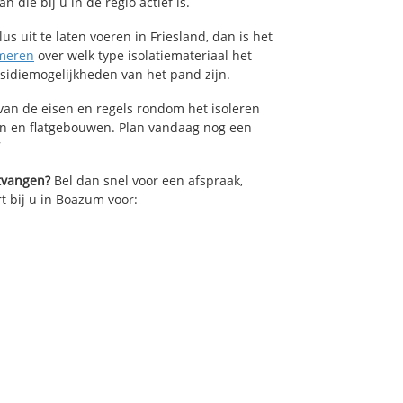
die bij u in de regio actief is.
us uit te laten voeren in Friesland, dan is het
meren
over welk type isolatiemateriaal het
bsidiemogelijkheden van het pand zijn.
van de eisen en regels rondom het isoleren
en en flatgebouwen. Plan vandaag nog een
7
ntvangen?
Bel dan snel voor een afspraak,
t bij u in Boazum voor: