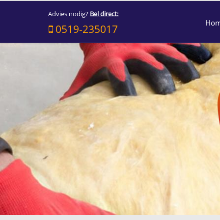
Advies nodig?
Bel direct:
Ho
0519-235017