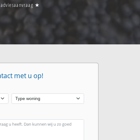
n adviesaanvraag ★
ntact met u op!