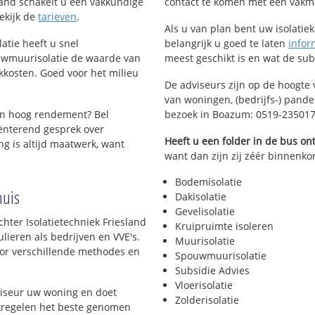
esland schakelt u een vakkundige
contact te komen met een vakman 
Bekijk de
tarieven
.
Als u van plan bent uw isolatiekl
atie heeft u snel
belangrijk u goed te laten
infor
uwmuurisolatie de waarde van
meest geschikt is en wat de su
kkosten. Goed voor het milieu
De adviseurs zijn op de hoogte 
van woningen, (bedrijfs-) pand
en hoog rendement? Bel
bezoek in Boazum: 0519-23501
ënterend gesprek over
Heeft u een folder in de bus o
g is altijd maatwerk, want
want dan zijn zij zéér binnenkor
Bodemisolatie
huis
Dakisolatie
Gevelisolatie
hter Isolatietechniek Friesland
Kruipruimte isoleren
lieren als bedrijven en VVE's.
Muurisolatie
voor verschillende methodes en
Spouwmuurisolatie
Subsidie Advies
Vloerisolatie
viseur uw woning en doet
Zolderisolatie
atregelen het beste genomen