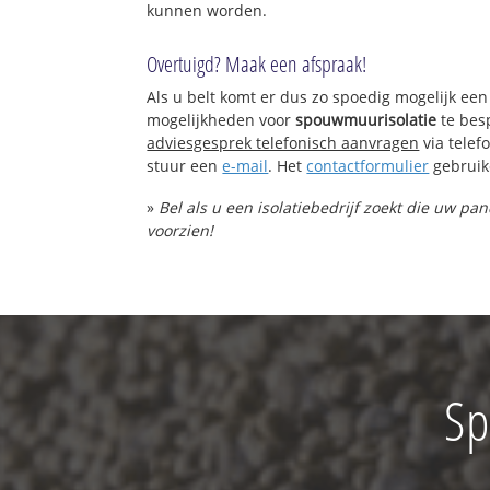
kunnen worden.
Overtuigd? Maak een afspraak!
Als u belt komt er dus zo spoedig mogelijk een
mogelijkheden voor
spouwmuurisolatie
te bes
adviesgesprek telefonisch aanvragen
via tele
stuur een
e-mail
. Het
contactformulier
gebruik
»
Bel als u een isolatiebedrijf zoekt die uw p
voorzien!
Sp