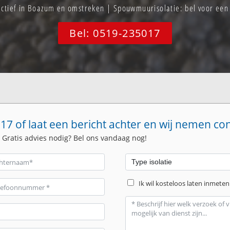
 actief in Boazum en omstreken | Spouwmuurisolatie: bel voor ee
Bel: 0519-235017
17 of laat een bericht achter en wij nemen co
. Gratis advies nodig? Bel ons vandaag nog!
Ik wil kosteloos laten inmeten