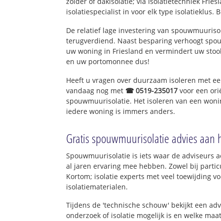
zolder of dakisolatie; via Isolatietechniek Fri
isolatiespecialist in voor elk type isolatieklus. 
De relatief lage investering van spouwmuurisol
terugverdiend. Naast besparing verhoogt spo
uw woning in Friesland en vermindert uw stoo
en uw portomonnee dus!
Heeft u vragen over duurzaam isoleren met e
vandaag nog met
☎ 0519-235017
voor een ori
spouwmuurisolatie. Het isoleren van een wonin
iedere woning is immers anders.
Gratis spouwmuurisolatie advies aan 
Spouwmuurisolatie is iets waar de adviseurs ac
al jaren ervaring mee hebben. Zowel bij particu
Kortom; isolatie experts met veel toewijding 
isolatiematerialen.
Tijdens de 'technische schouw' bekijkt een ad
onderzoek of isolatie mogelijk is en welke ma