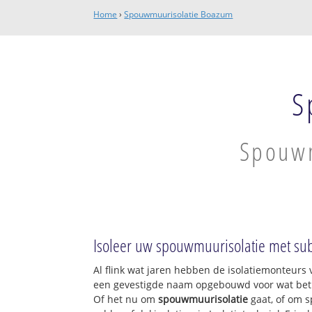
Home
›
Spouwmuurisolatie Boazum
S
Spouwm
Isoleer uw spouwmuurisolatie met sub
Al flink wat jaren hebben de isolatiemonteurs v
een gevestigde naam opgebouwd voor wat betre
Of het nu om
spouwmuurisolatie
gaat, of om s