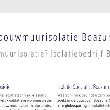
pouwmuurisolatie Boaz
uurisolatie? Isolatiebedrijf
sidie
Isolatie Specialist Boazum
ia Isolatietechniek Friesland
Waarschijnlijk bevindt u zich o
ft kwalitatieve woningisolatie.
zoekt in de buurt van Boazum.
pouw, muur, vloer, kruipruimte,
energiebesparing
is Isolatietec