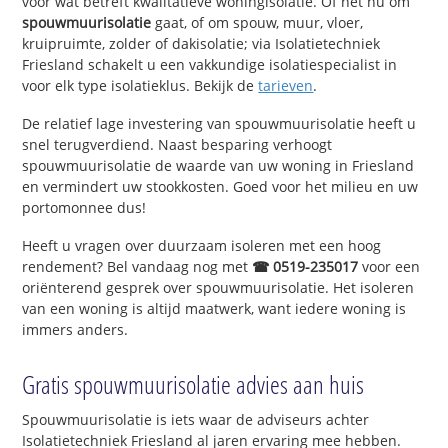
voor wat betreft kwalitatieve woningisolatie. Of het nu om
spouwmuurisolatie
gaat, of om spouw, muur, vloer,
kruipruimte, zolder of dakisolatie; via Isolatietechniek
Friesland schakelt u een vakkundige isolatiespecialist in
voor elk type isolatieklus. Bekijk de
tarieven
.
De relatief lage investering van spouwmuurisolatie heeft u
snel terugverdiend. Naast besparing verhoogt
spouwmuurisolatie de waarde van uw woning in Friesland
en vermindert uw stookkosten. Goed voor het milieu en uw
portomonnee dus!
Heeft u vragen over duurzaam isoleren met een hoog
rendement? Bel vandaag nog met
☎ 0519-235017
voor een
oriënterend gesprek over spouwmuurisolatie. Het isoleren
van een woning is altijd maatwerk, want iedere woning is
immers anders.
Gratis spouwmuurisolatie advies aan huis
Spouwmuurisolatie is iets waar de adviseurs achter
Isolatietechniek Friesland al jaren ervaring mee hebben.