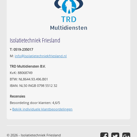
Isolatietechniek Friesland
T: 0519-235017
M:
info@isolatietechniekfriesland.nl
TRD Multidiensten B.V.
KvK: 88068749
BTW: NL8644.93.496.B01
IBAN: NL50 INGB 0798 5512 32
Recensies
Beoordeling door klanten:
4,6
/
5
»
Bekijk individuele klantbeoordelingen
© 2026 - Isolatietechniek Friesland