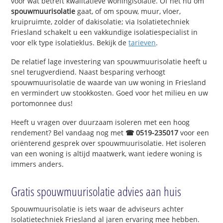
voor wat betreft kwalitatieve woningisolatie. Of het nu om
spouwmuurisolatie
gaat, of om spouw, muur, vloer,
kruipruimte, zolder of dakisolatie; via Isolatietechniek
Friesland schakelt u een vakkundige isolatiespecialist in
voor elk type isolatieklus. Bekijk de
tarieven
.
De relatief lage investering van spouwmuurisolatie heeft u
snel terugverdiend. Naast besparing verhoogt
spouwmuurisolatie de waarde van uw woning in Friesland
en vermindert uw stookkosten. Goed voor het milieu en uw
portomonnee dus!
Heeft u vragen over duurzaam isoleren met een hoog
rendement? Bel vandaag nog met
☎ 0519-235017
voor een
oriënterend gesprek over spouwmuurisolatie. Het isoleren
van een woning is altijd maatwerk, want iedere woning is
immers anders.
Gratis spouwmuurisolatie advies aan huis
Spouwmuurisolatie is iets waar de adviseurs achter
Isolatietechniek Friesland al jaren ervaring mee hebben.