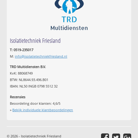
Isolatietechniek Friesland
T: 0519-235017
M:
info@isolatietechniekfriesland.nl
TRD Multidiensten B.V.
KvK: 88068749
BTW: NL8644.93.496.B01
IBAN: NL50 INGB 0798 5512 32
Recensies
Beoordeling door klanten:
4,6
/
5
»
Bekijk individuele klantbeoordelingen
© 2026 - Isolatietechniek Friesland