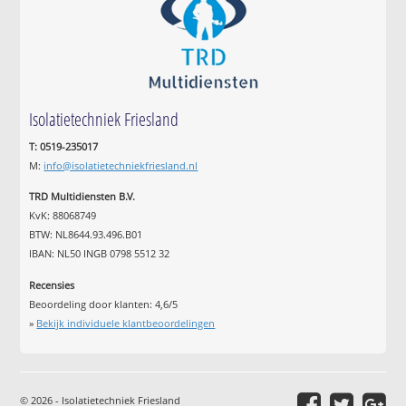
Isolatietechniek Friesland
T: 0519-235017
M:
info@isolatietechniekfriesland.nl
TRD Multidiensten B.V.
KvK: 88068749
BTW: NL8644.93.496.B01
IBAN: NL50 INGB 0798 5512 32
Recensies
Beoordeling door klanten:
4,6
/
5
»
Bekijk individuele klantbeoordelingen
© 2026 - Isolatietechniek Friesland