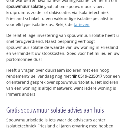
voor wat betreft kwalitatieve woningisolatie. Of het nu om
spouwmuurisolatie
gaat, of om spouw, muur, vloer,
kruipruimte, zolder of dakisolatie; via Isolatietechniek
Friesland schakelt u een vakkundige isolatiespecialist in
voor elk type isolatieklus. Bekijk de
tarieven
.
De relatief lage investering van spouwmuurisolatie heeft u
snel terugverdiend. Naast besparing verhoogt
spouwmuurisolatie de waarde van uw woning in Friesland
en vermindert uw stookkosten. Goed voor het milieu en uw
portomonnee dus!
Heeft u vragen over duurzaam isoleren met een hoog
rendement? Bel vandaag nog met
☎ 0519-235017
voor een
oriënterend gesprek over spouwmuurisolatie. Het isoleren
van een woning is altijd maatwerk, want iedere woning is
immers anders.
Gratis spouwmuurisolatie advies aan huis
Spouwmuurisolatie is iets waar de adviseurs achter
Isolatietechniek Friesland al jaren ervaring mee hebben.