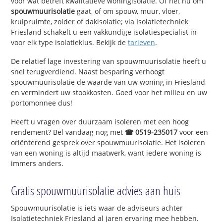
voor wat betreft kwalitatieve woningisolatie. Of het nu om
spouwmuurisolatie
gaat, of om spouw, muur, vloer,
kruipruimte, zolder of dakisolatie; via Isolatietechniek
Friesland schakelt u een vakkundige isolatiespecialist in
voor elk type isolatieklus. Bekijk de
tarieven
.
De relatief lage investering van spouwmuurisolatie heeft u
snel terugverdiend. Naast besparing verhoogt
spouwmuurisolatie de waarde van uw woning in Friesland
en vermindert uw stookkosten. Goed voor het milieu en uw
portomonnee dus!
Heeft u vragen over duurzaam isoleren met een hoog
rendement? Bel vandaag nog met
☎ 0519-235017
voor een
oriënterend gesprek over spouwmuurisolatie. Het isoleren
van een woning is altijd maatwerk, want iedere woning is
immers anders.
Gratis spouwmuurisolatie advies aan huis
Spouwmuurisolatie is iets waar de adviseurs achter
Isolatietechniek Friesland al jaren ervaring mee hebben.