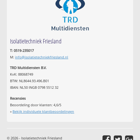
Isolatietechniek Friesland
T: 0519-235017
M:
info@isolatietechniekfriesland.nl
TRD Multidiensten B.V.
KvK: 88068749
BTW: NL8644.93.496.B01
IBAN: NL50 INGB 0798 5512 32
Recensies
Beoordeling door klanten:
4,6
/
5
»
Bekijk individuele klantbeoordelingen
© 2026 - Isolatietechniek Friesland