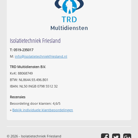
Isolatietechniek Friesland
T: 0519-235017
M:
info@isolatietechniekfriesland.nl
TRD Multidiensten B.V.
KvK: 88068749
BTW: NL8644.93.496.B01
IBAN: NL50 INGB 0798 5512 32
Recensies
Beoordeling door klanten:
4,6
/
5
»
Bekijk individuele klantbeoordelingen
© 2026 - Isolatietechniek Friesland