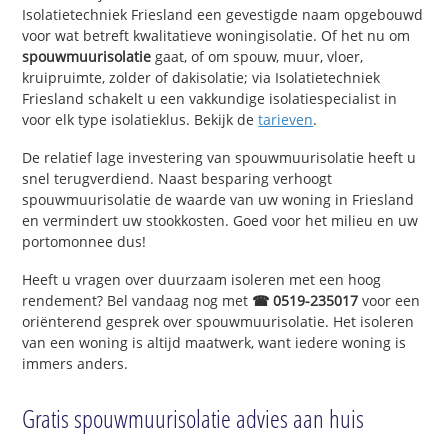
Isolatietechniek Friesland een gevestigde naam opgebouwd
voor wat betreft kwalitatieve woningisolatie. Of het nu om
spouwmuurisolatie
gaat, of om spouw, muur, vloer,
kruipruimte, zolder of dakisolatie; via Isolatietechniek
Friesland schakelt u een vakkundige isolatiespecialist in
voor elk type isolatieklus. Bekijk de
tarieven
.
De relatief lage investering van spouwmuurisolatie heeft u
snel terugverdiend. Naast besparing verhoogt
spouwmuurisolatie de waarde van uw woning in Friesland
en vermindert uw stookkosten. Goed voor het milieu en uw
portomonnee dus!
Heeft u vragen over duurzaam isoleren met een hoog
rendement? Bel vandaag nog met
☎ 0519-235017
voor een
oriënterend gesprek over spouwmuurisolatie. Het isoleren
van een woning is altijd maatwerk, want iedere woning is
immers anders.
Gratis spouwmuurisolatie advies aan huis