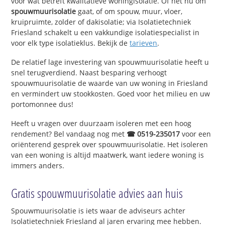
voor wat betreft kwalitatieve woningisolatie. Of het nu om
spouwmuurisolatie
gaat, of om spouw, muur, vloer,
kruipruimte, zolder of dakisolatie; via Isolatietechniek
Friesland schakelt u een vakkundige isolatiespecialist in
voor elk type isolatieklus. Bekijk de
tarieven
.
De relatief lage investering van spouwmuurisolatie heeft u
snel terugverdiend. Naast besparing verhoogt
spouwmuurisolatie de waarde van uw woning in Friesland
en vermindert uw stookkosten. Goed voor het milieu en uw
portomonnee dus!
Heeft u vragen over duurzaam isoleren met een hoog
rendement? Bel vandaag nog met
☎ 0519-235017
voor een
oriënterend gesprek over spouwmuurisolatie. Het isoleren
van een woning is altijd maatwerk, want iedere woning is
immers anders.
Gratis spouwmuurisolatie advies aan huis
Spouwmuurisolatie is iets waar de adviseurs achter
Isolatietechniek Friesland al jaren ervaring mee hebben.