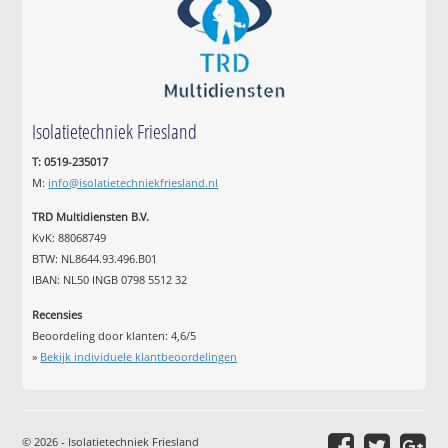
Isolatietechniek Friesland
T: 0519-235017
M:
info@isolatietechniekfriesland.nl
TRD Multidiensten B.V.
KvK: 88068749
BTW: NL8644.93.496.B01
IBAN: NL50 INGB 0798 5512 32
Recensies
Beoordeling door klanten:
4,6
/
5
»
Bekijk individuele klantbeoordelingen
© 2026 - Isolatietechniek Friesland