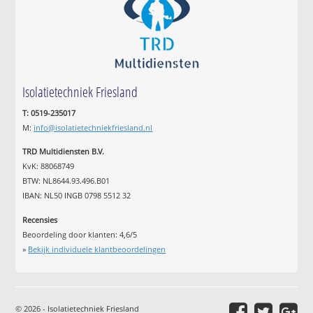
Isolatietechniek Friesland
T: 0519-235017
M:
info@isolatietechniekfriesland.nl
TRD Multidiensten B.V.
KvK: 88068749
BTW: NL8644.93.496.B01
IBAN: NL50 INGB 0798 5512 32
Recensies
Beoordeling door klanten:
4,6
/
5
»
Bekijk individuele klantbeoordelingen
© 2026 - Isolatietechniek Friesland