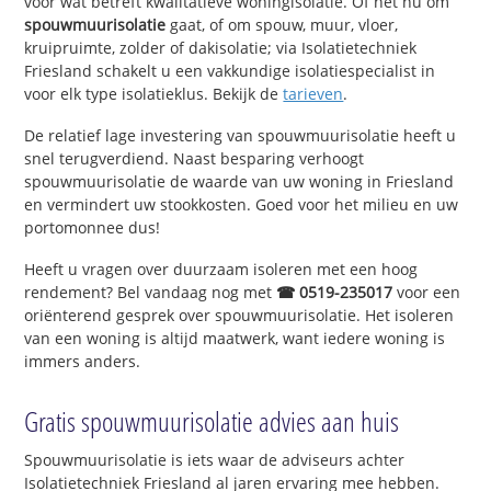
voor wat betreft kwalitatieve woningisolatie. Of het nu om
spouwmuurisolatie
gaat, of om spouw, muur, vloer,
kruipruimte, zolder of dakisolatie; via Isolatietechniek
Friesland schakelt u een vakkundige isolatiespecialist in
voor elk type isolatieklus. Bekijk de
tarieven
.
De relatief lage investering van spouwmuurisolatie heeft u
snel terugverdiend. Naast besparing verhoogt
spouwmuurisolatie de waarde van uw woning in Friesland
en vermindert uw stookkosten. Goed voor het milieu en uw
portomonnee dus!
Heeft u vragen over duurzaam isoleren met een hoog
rendement? Bel vandaag nog met
☎ 0519-235017
voor een
oriënterend gesprek over spouwmuurisolatie. Het isoleren
van een woning is altijd maatwerk, want iedere woning is
immers anders.
Gratis spouwmuurisolatie advies aan huis
Spouwmuurisolatie is iets waar de adviseurs achter
Isolatietechniek Friesland al jaren ervaring mee hebben.