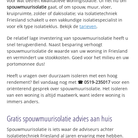
voor wat betreft kwalitatieve woningisolatie. Of het nu om
spouwmuurisolatie
gaat, of om spouw, muur, vloer,
kruipruimte, zolder of dakisolatie; via Isolatietechniek
Friesland schakelt u een vakkundige isolatiespecialist in
voor elk type isolatieklus. Bekijk de
tarieven
.
De relatief lage investering van spouwmuurisolatie heeft u
snel terugverdiend. Naast besparing verhoogt
spouwmuurisolatie de waarde van uw woning in Friesland
en vermindert uw stookkosten. Goed voor het milieu en uw
portomonnee dus!
Heeft u vragen over duurzaam isoleren met een hoog
rendement? Bel vandaag nog met
☎ 0519-235017
voor een
oriënterend gesprek over spouwmuurisolatie. Het isoleren
van een woning is altijd maatwerk, want iedere woning is
immers anders.
Gratis spouwmuurisolatie advies aan huis
Spouwmuurisolatie is iets waar de adviseurs achter
Isolatietechniek Friesland al jaren ervaring mee hebben.