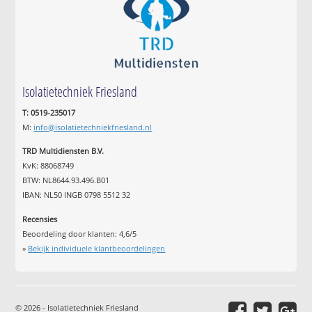
Isolatietechniek Friesland
T: 0519-235017
M:
info@isolatietechniekfriesland.nl
TRD Multidiensten B.V.
KvK: 88068749
BTW: NL8644.93.496.B01
IBAN: NL50 INGB 0798 5512 32
Recensies
Beoordeling door klanten:
4,6
/
5
»
Bekijk individuele klantbeoordelingen
© 2026 - Isolatietechniek Friesland