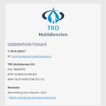
Isolatietechniek Friesland
T: 0519-235017
M:
info@isolatietechniekfriesland.nl
TRD Multidiensten B.V.
KvK: 88068749
BTW: NL8644.93.496.B01
IBAN: NL50 INGB 0798 5512 32
Recensies
Beoordeling door klanten:
4,6
/
5
»
Bekijk individuele klantbeoordelingen