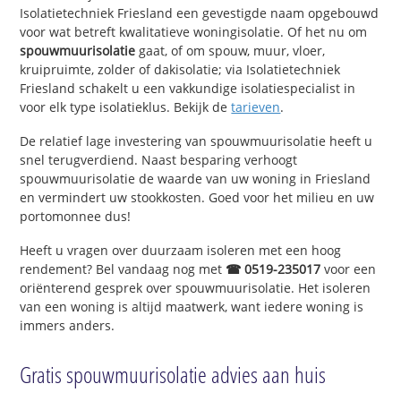
Isolatietechniek Friesland een gevestigde naam opgebouwd
voor wat betreft kwalitatieve woningisolatie. Of het nu om
spouwmuurisolatie
gaat, of om spouw, muur, vloer,
kruipruimte, zolder of dakisolatie; via Isolatietechniek
Friesland schakelt u een vakkundige isolatiespecialist in
voor elk type isolatieklus. Bekijk de
tarieven
.
De relatief lage investering van spouwmuurisolatie heeft u
snel terugverdiend. Naast besparing verhoogt
spouwmuurisolatie de waarde van uw woning in Friesland
en vermindert uw stookkosten. Goed voor het milieu en uw
portomonnee dus!
Heeft u vragen over duurzaam isoleren met een hoog
rendement? Bel vandaag nog met
☎ 0519-235017
voor een
oriënterend gesprek over spouwmuurisolatie. Het isoleren
van een woning is altijd maatwerk, want iedere woning is
immers anders.
Gratis spouwmuurisolatie advies aan huis