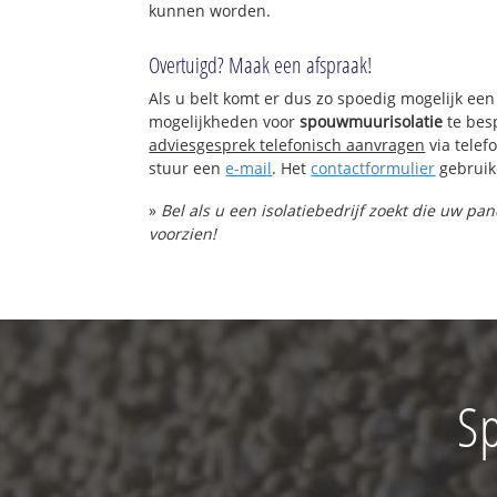
kunnen worden.
Overtuigd? Maak een afspraak!
Als u belt komt er dus zo spoedig mogelijk een
mogelijkheden voor
spouwmuurisolatie
te bes
adviesgesprek telefonisch aanvragen
via tele
stuur een
e-mail
. Het
contactformulier
gebruik
»
Bel als u een isolatiebedrijf zoekt die uw p
voorzien!
S