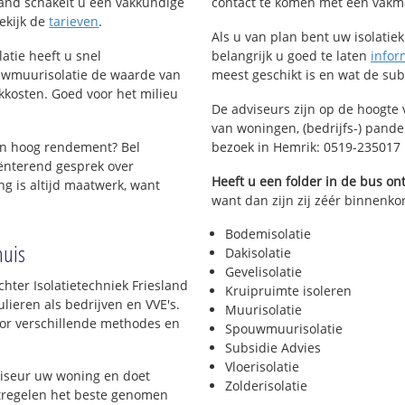
esland schakelt u een vakkundige
contact te komen met een vakman 
Bekijk de
tarieven
.
Als u van plan bent uw isolatiekl
atie heeft u snel
belangrijk u goed te laten
infor
uwmuurisolatie de waarde van
meest geschikt is en wat de su
kkosten. Goed voor het milieu
De adviseurs zijn op de hoogte 
van woningen, (bedrijfs-) pand
en hoog rendement? Bel
bezoek in Hemrik: 0519-235017
ënterend gesprek over
Heeft u een folder in de bus o
g is altijd maatwerk, want
want dan zijn zij zéér binnenkor
Bodemisolatie
huis
Dakisolatie
Gevelisolatie
hter Isolatietechniek Friesland
Kruipruimte isoleren
lieren als bedrijven en VVE's.
Muurisolatie
voor verschillende methodes en
Spouwmuurisolatie
Subsidie Advies
Vloerisolatie
viseur uw woning en doet
Zolderisolatie
atregelen het beste genomen