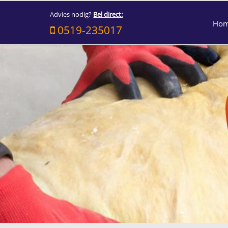
Advies nodig?
Bel direct:
Ho
0519-235017