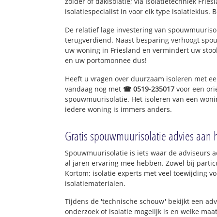
zolder of dakisolatie; via Isolatietechniek Fri
isolatiespecialist in voor elk type isolatieklus. 
De relatief lage investering van spouwmuurisol
terugverdiend. Naast besparing verhoogt spo
uw woning in Friesland en vermindert uw stoo
en uw portomonnee dus!
Heeft u vragen over duurzaam isoleren met e
vandaag nog met
☎ 0519-235017
voor een ori
spouwmuurisolatie. Het isoleren van een wonin
iedere woning is immers anders.
Gratis spouwmuurisolatie advies aan 
Spouwmuurisolatie is iets waar de adviseurs ac
al jaren ervaring mee hebben. Zowel bij particu
Kortom; isolatie experts met veel toewijding 
isolatiematerialen.
Tijdens de 'technische schouw' bekijkt een ad
onderzoek of isolatie mogelijk is en welke ma