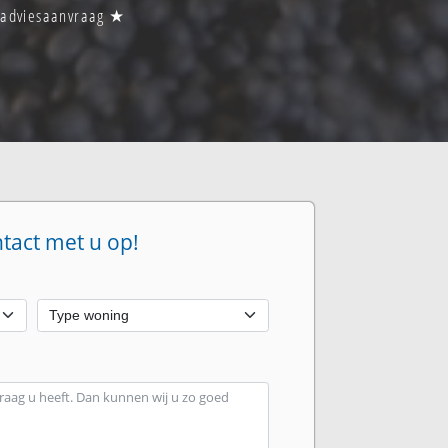
n adviesaanvraag ★
ntact met u op!