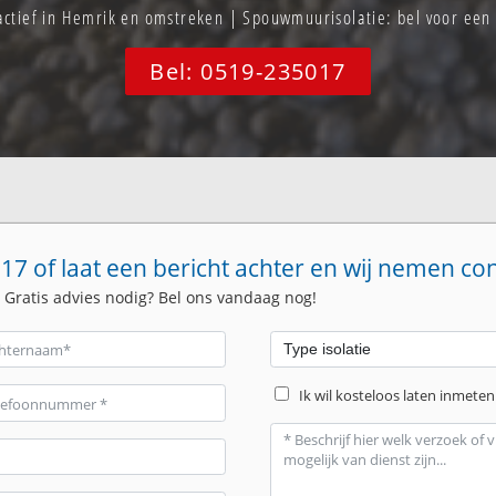
 actief in Hemrik en omstreken | Spouwmuurisolatie: bel voor ee
Bel: 0519-235017
17 of laat een bericht achter en wij nemen co
. Gratis advies nodig? Bel ons vandaag nog!
Ik wil kosteloos laten inmeten