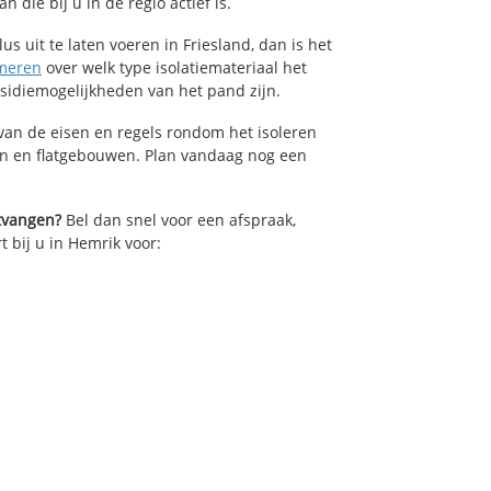
die bij u in de regio actief is.
us uit te laten voeren in Friesland, dan is het
meren
over welk type isolatiemateriaal het
bsidiemogelijkheden van het pand zijn.
van de eisen en regels rondom het isoleren
en en flatgebouwen. Plan vandaag nog een
ntvangen?
Bel dan snel voor een afspraak,
t bij u in Hemrik voor: