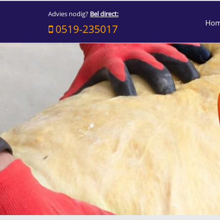
Advies nodig?
Bel direct:
Ho
0519-235017