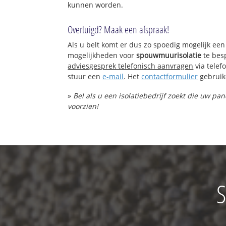
kunnen worden.
Overtuigd? Maak een afspraak!
Als u belt komt er dus zo spoedig mogelijk een
mogelijkheden voor
spouwmuurisolatie
te bes
adviesgesprek telefonisch aanvragen
via tele
stuur een
e-mail
. Het
contactformulier
gebruik
»
Bel als u een isolatiebedrijf zoekt die uw p
voorzien!
S