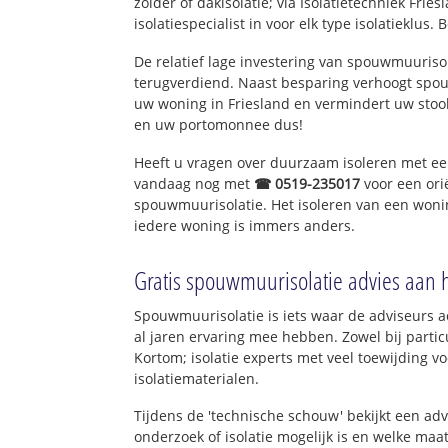
zolder of dakisolatie; via Isolatietechniek Fri
isolatiespecialist in voor elk type isolatieklus. 
De relatief lage investering van spouwmuurisol
terugverdiend. Naast besparing verhoogt spo
uw woning in Friesland en vermindert uw stoo
en uw portomonnee dus!
Heeft u vragen over duurzaam isoleren met e
vandaag nog met
☎ 0519-235017
voor een ori
spouwmuurisolatie. Het isoleren van een wonin
iedere woning is immers anders.
Gratis spouwmuurisolatie advies aan 
Spouwmuurisolatie is iets waar de adviseurs ac
al jaren ervaring mee hebben. Zowel bij particu
Kortom; isolatie experts met veel toewijding 
isolatiematerialen.
Tijdens de 'technische schouw' bekijkt een ad
onderzoek of isolatie mogelijk is en welke ma