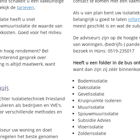
esland schakelt u een vakkundige
contact te komen met een vakman 
Bekijk de
tarieven
.
Als u van plan bent uw isolatiekl
atie heeft u snel
belangrijk u goed te laten
infor
uwmuurisolatie de waarde van
meest geschikt is en wat de su
kkosten. Goed voor het milieu
De adviseurs zijn op de hoogte 
van woningen, (bedrijfs-) pand
en hoog rendement? Bel
bezoek in Húns: 0519-235017
ënterend gesprek over
Heeft u een folder in de bus o
g is altijd maatwerk, want
want dan zijn zij zéér binnenkor
Bodemisolatie
huis
Dakisolatie
Gevelisolatie
hter Isolatietechniek Friesland
Kruipruimte isoleren
lieren als bedrijven en VVE's.
Muurisolatie
voor verschillende methodes en
Spouwmuurisolatie
Subsidie Advies
Vloerisolatie
viseur uw woning en doet
Zolderisolatie
atregelen het beste genomen