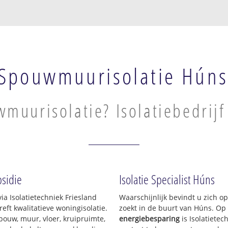
Spouwmuurisolatie Hún
muurisolatie? Isolatiebedrij
sidie
Isolatie Specialist Húns
ia Isolatietechniek Friesland
Waarschijnlijk bevindt u zich o
ft kwalitatieve woningisolatie.
zoekt in de buurt van Húns. Op
pouw, muur, vloer, kruipruimte,
energiebesparing
is Isolatietec