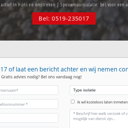
f actief in Húns en omstreken | Spouwmuurisolatie: bel voor een
Bel: 0519-235017
17 of laat een bericht achter en wij nemen co
. Gratis advies nodig? Bel ons vandaag nog!
Ik wil kosteloos laten inmeten