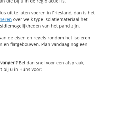
die bij u in de regio actief is.
us uit te laten voeren in Friesland, dan is het
meren
over welk type isolatiemateriaal het
bsidiemogelijkheden van het pand zijn.
van de eisen en regels rondom het isoleren
en en flatgebouwen. Plan vandaag nog een
ntvangen?
Bel dan snel voor een afspraak,
t bij u in Húns voor: