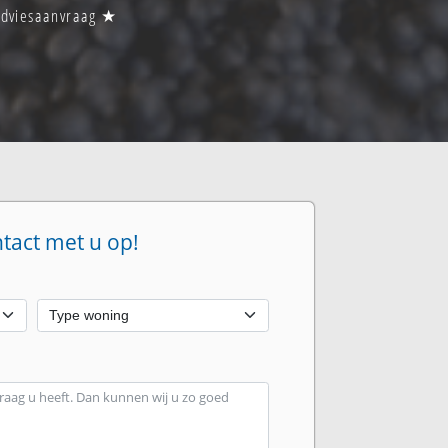
 adviesaanvraag ★
ntact met u op!