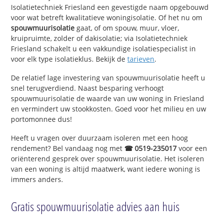
Isolatietechniek Friesland een gevestigde naam opgebouwd
voor wat betreft kwalitatieve woningisolatie. Of het nu om
spouwmuurisolatie
gaat, of om spouw, muur, vloer,
kruipruimte, zolder of dakisolatie; via Isolatietechniek
Friesland schakelt u een vakkundige isolatiespecialist in
voor elk type isolatieklus. Bekijk de
tarieven
.
De relatief lage investering van spouwmuurisolatie heeft u
snel terugverdiend. Naast besparing verhoogt
spouwmuurisolatie de waarde van uw woning in Friesland
en vermindert uw stookkosten. Goed voor het milieu en uw
portomonnee dus!
Heeft u vragen over duurzaam isoleren met een hoog
rendement? Bel vandaag nog met
☎ 0519-235017
voor een
oriënterend gesprek over spouwmuurisolatie. Het isoleren
van een woning is altijd maatwerk, want iedere woning is
immers anders.
Gratis spouwmuurisolatie advies aan huis