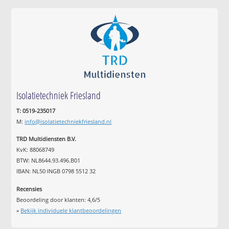
Isolatietechniek Friesland
T: 0519-235017
M:
info@isolatietechniekfriesland.nl
TRD Multidiensten B.V.
KvK: 88068749
BTW: NL8644.93.496.B01
IBAN: NL50 INGB 0798 5512 32
Recensies
Beoordeling door klanten:
4,6
/
5
»
Bekijk individuele klantbeoordelingen