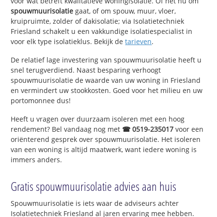
voor wat betreft kwalitatieve woningisolatie. Of het nu om
spouwmuurisolatie
gaat, of om spouw, muur, vloer,
kruipruimte, zolder of dakisolatie; via Isolatietechniek
Friesland schakelt u een vakkundige isolatiespecialist in
voor elk type isolatieklus. Bekijk de
tarieven
.
De relatief lage investering van spouwmuurisolatie heeft u
snel terugverdiend. Naast besparing verhoogt
spouwmuurisolatie de waarde van uw woning in Friesland
en vermindert uw stookkosten. Goed voor het milieu en uw
portomonnee dus!
Heeft u vragen over duurzaam isoleren met een hoog
rendement? Bel vandaag nog met
☎ 0519-235017
voor een
oriënterend gesprek over spouwmuurisolatie. Het isoleren
van een woning is altijd maatwerk, want iedere woning is
immers anders.
Gratis spouwmuurisolatie advies aan huis
Spouwmuurisolatie is iets waar de adviseurs achter
Isolatietechniek Friesland al jaren ervaring mee hebben.