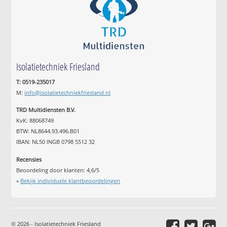
Isolatietechniek Friesland
T: 0519-235017
M:
info@isolatietechniekfriesland.nl
TRD Multidiensten B.V.
KvK: 88068749
BTW: NL8644.93.496.B01
IBAN: NL50 INGB 0798 5512 32
Recensies
Beoordeling door klanten:
4,6
/
5
»
Bekijk individuele klantbeoordelingen
© 2026 - Isolatietechniek Friesland