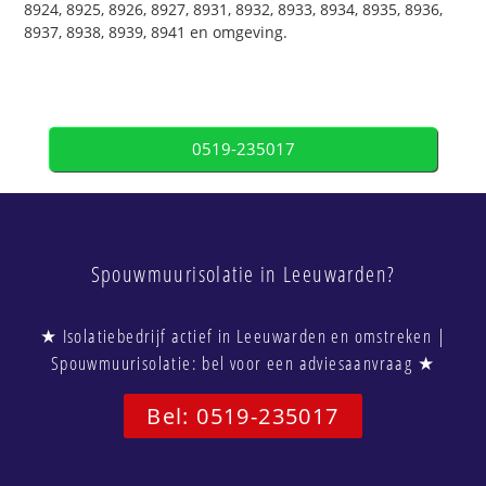
8924, 8925, 8926, 8927, 8931, 8932, 8933, 8934, 8935, 8936,
8937, 8938, 8939, 8941 en omgeving.
0519-235017
Spouwmuurisolatie in Leeuwarden?
★ Isolatiebedrijf actief in Leeuwarden en omstreken |
Spouwmuurisolatie: bel voor een adviesaanvraag ★
Bel: 0519-235017