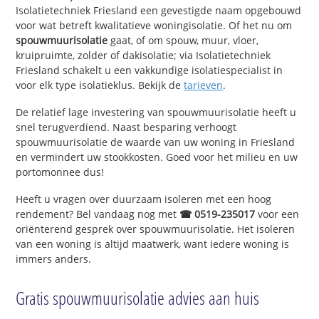
Isolatietechniek Friesland een gevestigde naam opgebouwd
voor wat betreft kwalitatieve woningisolatie. Of het nu om
spouwmuurisolatie
gaat, of om spouw, muur, vloer,
kruipruimte, zolder of dakisolatie; via Isolatietechniek
Friesland schakelt u een vakkundige isolatiespecialist in
voor elk type isolatieklus. Bekijk de
tarieven
.
De relatief lage investering van spouwmuurisolatie heeft u
snel terugverdiend. Naast besparing verhoogt
spouwmuurisolatie de waarde van uw woning in Friesland
en vermindert uw stookkosten. Goed voor het milieu en uw
portomonnee dus!
Heeft u vragen over duurzaam isoleren met een hoog
rendement? Bel vandaag nog met
☎ 0519-235017
voor een
oriënterend gesprek over spouwmuurisolatie. Het isoleren
van een woning is altijd maatwerk, want iedere woning is
immers anders.
Gratis spouwmuurisolatie advies aan huis