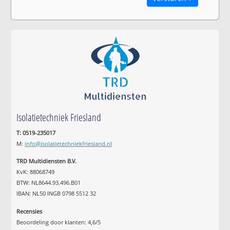
Isolatietechniek Friesland
T: 0519-235017
M:
info@isolatietechniekfriesland.nl
TRD Multidiensten B.V.
KvK: 88068749
BTW: NL8644.93.496.B01
IBAN: NL50 INGB 0798 5512 32
Recensies
Beoordeling door klanten:
4,6
/
5