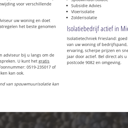
oewijding voor verschillende
Subsidie Advies
Vloerisolatie
Zolderisolatie
adviseur uw woning en doet
Isolatiebedrijf actief in 
maatregelen het beste genomen
Isolatietechniek Friesland: goe
van uw woning of bedrijfspand,
ervaring, scherpe prijzen en sne
en adviseur bij u langs om de
jaar door actief. Bel direct als
spreken. U kunt het
gratis
postcode 9082 en omgeving.
efoonnummer: 0519-235017 of
ken kan ook.
 pand van spouwmuurisolatie kan