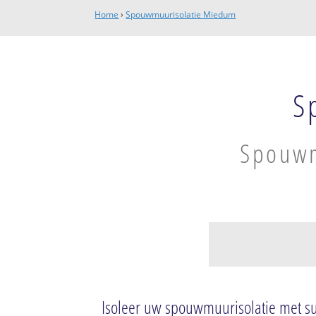
Home
›
Spouwmuurisolatie Miedum
S
Spouwm
Lekkum
Lekkum
Isoleer uw spouwmuurisolatie met s
Snakkerburen