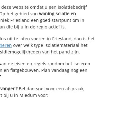
p deze website omdat u een isolatiebedrijf
 Op het gebied van
woningisolatie en
hniek Friesland een goed startpunt om in
die bij u in de regio actief is.
us uit te laten voeren in Friesland, dan is het
meren
over welk type isolatiemateriaal het
bsidiemogelijkheden van het pand zijn.
van de eisen en regels rondom het isoleren
en en flatgebouwen. Plan vandaag nog een
7
ntvangen?
Bel dan snel voor een afspraak,
rt bij u in Miedum voor: