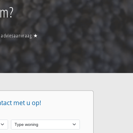
um?
n adviesaanvraag ★
ntact met u op!