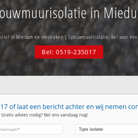
ouwmuurisolatie in Mied
 actief in Miedum en omstreken | Spouwmuurisolatie: bel voor ee
Bel: 0519-235017
17 of laat een bericht achter en wij nemen co
. Gratis advies nodig? Bel ons vandaag nog!