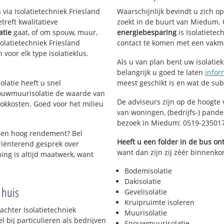
 via Isolatietechniek Friesland
Waarschijnlijk bevindt u zich o
reft kwalitatieve
zoekt in de buurt van Miedum.
atie
gaat, of om spouw, muur,
energiebesparing
is Isolatietec
Isolatietechniek Friesland
contact te komen met een vakman 
 voor elk type isolatieklus.
Als u van plan bent uw isolatiekl
belangrijk u goed te laten
infor
olatie heeft u snel
meest geschikt is en wat de su
pouwmuurisolatie de waarde van
De adviseurs zijn op de hoogte 
okkosten. Goed voor het milieu
van woningen, (bedrijfs-) pand
bezoek in Miedum: 0519-23501
een hoog rendement? Bel
Heeft u een folder in de bus o
riënterend gesprek over
want dan zijn zij zéér binnenko
ing is altijd maatwerk, want
Bodemisolatie
Dakisolatie
 huis
Gevelisolatie
Kruipruimte isoleren
achter Isolatietechniek
Muurisolatie
 bij particulieren als bedrijven
Spouwmuurisolatie