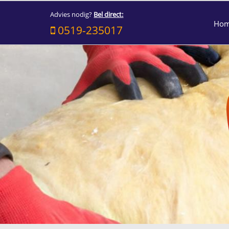
Advies nodig?
Bel direct:
Ho
0519-235017