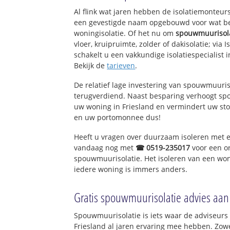
Al flink wat jaren hebben de isolatiemonteurs
een gevestigde naam opgebouwd voor wat bet
woningisolatie. Of het nu om
spouwmuurisol
vloer, kruipruimte, zolder of dakisolatie; via 
schakelt u een vakkundige isolatiespecialist in
Bekijk de
tarieven
.
De relatief lage investering van spouwmuuris
terugverdiend. Naast besparing verhoogt s
uw woning in Friesland en vermindert uw sto
en uw portomonnee dus!
Heeft u vragen over duurzaam isoleren met 
vandaag nog met
☎ 0519-235017
voor een o
spouwmuurisolatie. Het isoleren van een won
iedere woning is immers anders.
Gratis spouwmuurisolatie advies aan
Spouwmuurisolatie is iets waar de adviseurs 
Friesland al jaren ervaring mee hebben. Zowel