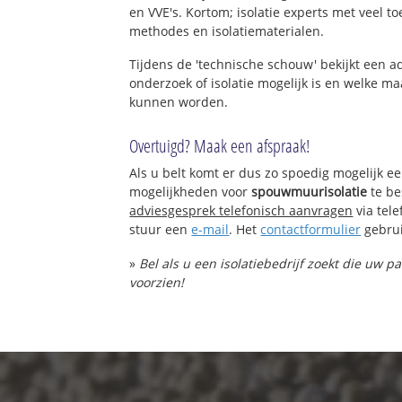
en VVE's. Kortom; isolatie experts met veel t
methodes en isolatiematerialen.
Tijdens de 'technische schouw' bekijkt een 
onderzoek of isolatie mogelijk is en welke 
kunnen worden.
Overtuigd? Maak een afspraak!
Als u belt komt er dus zo spoedig mogelijk e
mogelijkheden voor
spouwmuurisolatie
te be
adviesgesprek telefonisch aanvragen
via tel
stuur een
e-mail
. Het
contactformulier
gebrui
»
Bel als u een isolatiebedrijf zoekt die uw
voorzien!