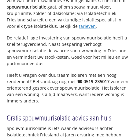
voor wat betreft kwalitatieve woningisolatie. Of het nu om
spouwmuurisolatie
gaat, of om spouw, muur, vloer,
kruipruimte, zolder of dakisolatie; via Isolatietechniek
Friesland schakelt u een vakkundige isolatiespecialist in
voor elk type isolatieklus. Bekijk de
tarieven
.
De relatief lage investering van spouwmuurisolatie heeft u
snel terugverdiend. Naast besparing verhoogt
spouwmuurisolatie de waarde van uw woning in Friesland
en vermindert uw stookkosten. Goed voor het milieu en uw
portomonnee dus!
Heeft u vragen over duurzaam isoleren met een hoog
rendement? Bel vandaag nog met
☎ 0519-235017
voor een
oriënterend gesprek over spouwmuurisolatie. Het isoleren
van een woning is altijd maatwerk, want iedere woning is
immers anders.
Gratis spouwmuurisolatie advies aan huis
Spouwmuurisolatie is iets waar de adviseurs achter
Isolatietechniek Friesland al jaren ervaring mee hebben.