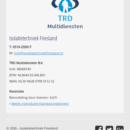
Isolatietechniek Friesland
T: 0519-235017
M:
info@isolatietechniekfriesland.nl
TRD Multidiensten B.V.
KvK: 88068749
BTW: NL8644.93.496.B01
IBAN: NL50 INGB 0798 5512 32
Recensies
Beoordeling door klanten:
4,6
/
5
»
Bekijk individuele klantbeoordelingen
© 2026 - Isolatietechniek Friesland