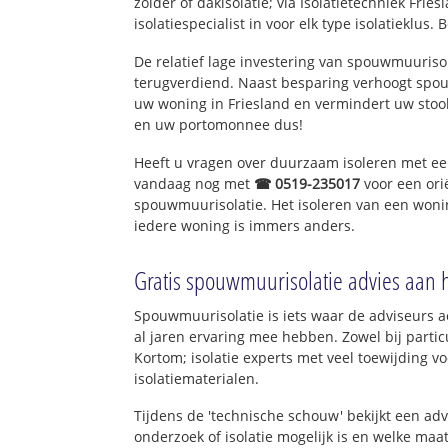
zolder of dakisolatie; via Isolatietechniek Fri
isolatiespecialist in voor elk type isolatieklus. 
De relatief lage investering van spouwmuurisol
terugverdiend. Naast besparing verhoogt spo
uw woning in Friesland en vermindert uw stoo
en uw portomonnee dus!
Heeft u vragen over duurzaam isoleren met e
vandaag nog met
☎ 0519-235017
voor een ori
spouwmuurisolatie. Het isoleren van een wonin
iedere woning is immers anders.
Gratis spouwmuurisolatie advies aan 
Spouwmuurisolatie is iets waar de adviseurs ac
al jaren ervaring mee hebben. Zowel bij particu
Kortom; isolatie experts met veel toewijding 
isolatiematerialen.
Tijdens de 'technische schouw' bekijkt een ad
onderzoek of isolatie mogelijk is en welke ma