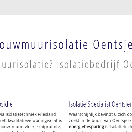
ouwmuurisolatie Oentsj
urisolatie? Isolatiebedrijf O
sidie
Isolatie Specialist Oentsje
ia Isolatietechniek Friesland
Waarschijnlijk bevindt u zich o
ft kwalitatieve woningisolatie.
zoekt in de buurt van Oentsjer
pouw, muur, vloer, kruipruimte,
energiebesparing
is Isolatietec