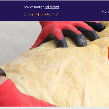
Advies nodig?
Bel direct:
Ho
0519-235017