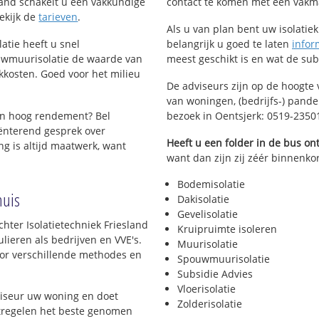
esland schakelt u een vakkundige
contact te komen met een vakman 
Bekijk de
tarieven
.
Als u van plan bent uw isolatiekl
atie heeft u snel
belangrijk u goed te laten
infor
uwmuurisolatie de waarde van
meest geschikt is en wat de su
kkosten. Goed voor het milieu
De adviseurs zijn op de hoogte 
van woningen, (bedrijfs-) pand
en hoog rendement? Bel
bezoek in Oentsjerk: 0519-2350
ënterend gesprek over
Heeft u een folder in de bus o
g is altijd maatwerk, want
want dan zijn zij zéér binnenkor
Bodemisolatie
huis
Dakisolatie
Gevelisolatie
hter Isolatietechniek Friesland
Kruipruimte isoleren
lieren als bedrijven en VVE's.
Muurisolatie
voor verschillende methodes en
Spouwmuurisolatie
Subsidie Advies
Vloerisolatie
viseur uw woning en doet
Zolderisolatie
atregelen het beste genomen