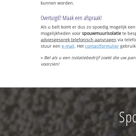
kunnen worden.
Overtuigd? Maak een afspraak!
Als u belt komt er dus zo spoedig mogelijk een
mogelijkheden voor
spouwmuurisolatie
te bes
adviesgesprek telefonisch aanvragen
via tele
stuur een
e-mail
. Het
contactformulier
gebruik
»
Bel als u een isolatiebedrijf zoekt die uw p
voorzien!
Spo