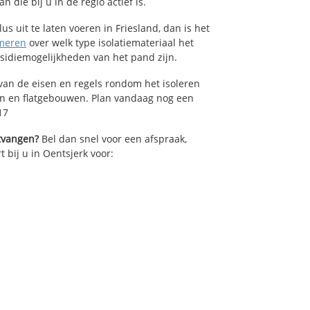
die bij u in de regio actief is.
us uit te laten voeren in Friesland, dan is het
meren
over welk type isolatiemateriaal het
bsidiemogelijkheden van het pand zijn.
van de eisen en regels rondom het isoleren
en en flatgebouwen. Plan vandaag nog een
17
ntvangen?
Bel dan snel voor een afspraak,
t bij u in Oentsjerk voor: