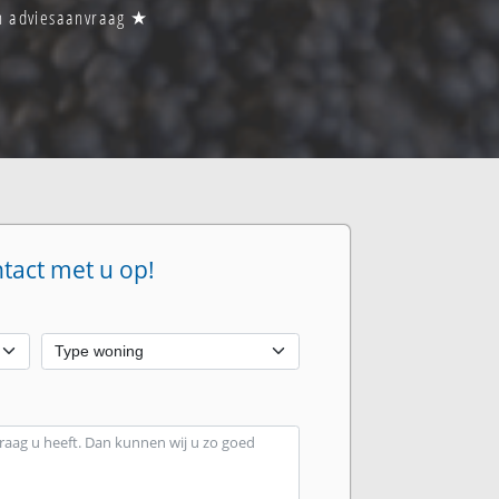
en adviesaanvraag ★
ntact met u op!