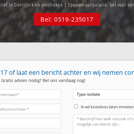
actief in Oentsjerk en omstreken | Spouwmuurisolatie: bel voor e
Bel: 0519-235017
17 of laat een bericht achter en wij nemen co
. Gratis advies nodig? Bel ons vandaag nog!
Ik wil kosteloos laten inmeten