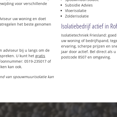
oewijding voor verschillende
Subsidie Advies
Vloerisolatie
Zolderisolatie
adviseur uw woning en doet
Isolatiebedrijf actief in Ro
maatregelen het beste genomen
Isolatietechniek Friesland: goed
uw woning of bedrijfspand, teg
ervaring, scherpe prijzen en sne
en adviseur bij u langs om de
jaar door actief. Bel direct als
spreken. U kunt het
gratis
postcode 8507 en omgeving.
efoonnummer: 0519-235017 of
ken kan ook.
 pand van spouwmuurisolatie kan