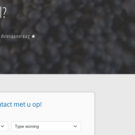
l?
 adviesaanvraag ★
ntact met u op!