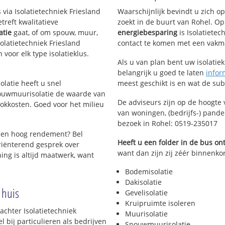
 via Isolatietechniek Friesland
Waarschijnlijk bevindt u zich o
reft kwalitatieve
zoekt in de buurt van Rohel. O
atie
gaat, of om spouw, muur,
energiebesparing
is Isolatietec
Isolatietechniek Friesland
contact te komen met een vakman 
 voor elk type isolatieklus.
Als u van plan bent uw isolatiekl
belangrijk u goed te laten
infor
olatie heeft u snel
meest geschikt is en wat de su
pouwmuurisolatie de waarde van
De adviseurs zijn op de hoogte 
okkosten. Goed voor het milieu
van woningen, (bedrijfs-) pand
bezoek in Rohel: 0519-235017
een hoog rendement? Bel
Heeft u een folder in de bus o
riënterend gesprek over
want dan zijn zij zéér binnenkor
ing is altijd maatwerk, want
Bodemisolatie
Dakisolatie
 huis
Gevelisolatie
Kruipruimte isoleren
achter Isolatietechniek
Muurisolatie
 bij particulieren als bedrijven
Spouwmuurisolatie