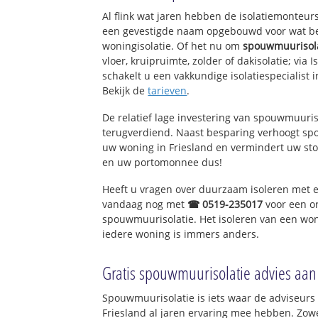
Al flink wat jaren hebben de isolatiemonteurs
een gevestigde naam opgebouwd voor wat bet
woningisolatie. Of het nu om
spouwmuurisol
vloer, kruipruimte, zolder of dakisolatie; via 
schakelt u een vakkundige isolatiespecialist in
Bekijk de
tarieven
.
De relatief lage investering van spouwmuuris
terugverdiend. Naast besparing verhoogt s
uw woning in Friesland en vermindert uw sto
en uw portomonnee dus!
Heeft u vragen over duurzaam isoleren met 
vandaag nog met
☎ 0519-235017
voor een o
spouwmuurisolatie. Het isoleren van een won
iedere woning is immers anders.
Gratis spouwmuurisolatie advies aan
Spouwmuurisolatie is iets waar de adviseurs 
Friesland al jaren ervaring mee hebben. Zowel