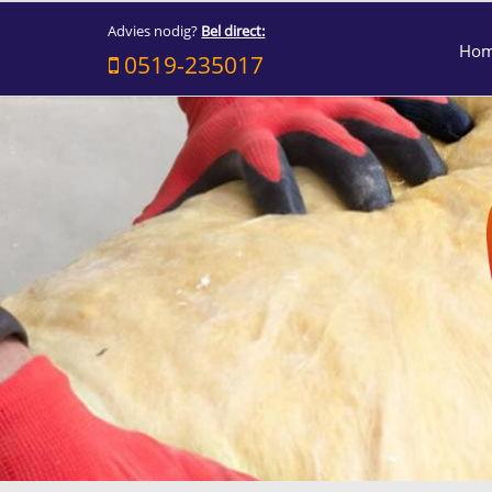
Advies nodig?
Bel direct:
Ho
0519-235017