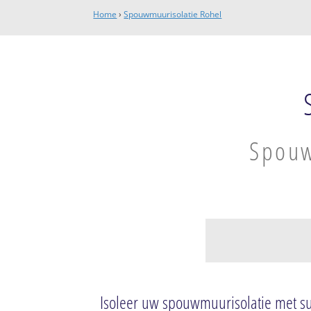
Home
›
Spouwmuurisolatie Rohel
Spouw
Rohel
Rohel
Isoleer uw spouwmuurisolatie met s