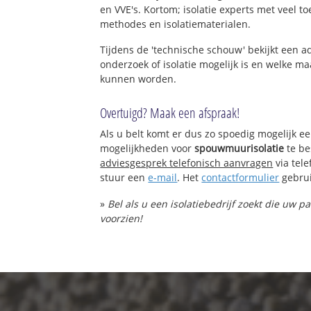
en VVE's. Kortom; isolatie experts met veel t
methodes en isolatiematerialen.
Tijdens de 'technische schouw' bekijkt een 
onderzoek of isolatie mogelijk is en welke 
kunnen worden.
Overtuigd? Maak een afspraak!
Als u belt komt er dus zo spoedig mogelijk e
mogelijkheden voor
spouwmuurisolatie
te be
adviesgesprek telefonisch aanvragen
via tel
stuur een
e-mail
. Het
contactformulier
gebrui
»
Bel als u een isolatiebedrijf zoekt die uw
voorzien!