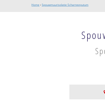
Home
›
Spouwmuurisolatie Scharnegoutum
Spou
Sp
Oost IJlst