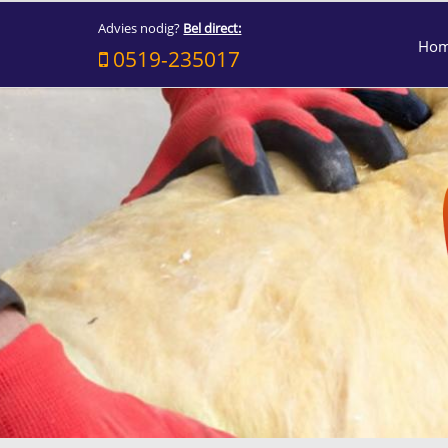
Advies nodig?
Bel direct:
Ho
0519-235017