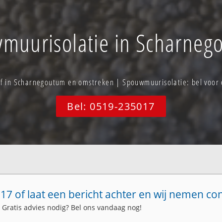
muurisolatie in Scharneg
ief in Scharnegoutum en omstreken | Spouwmuurisolatie: bel voo
Bel: 0519-235017
17 of laat een bericht achter en wij nemen co
. Gratis advies nodig? Bel ons vandaag nog!