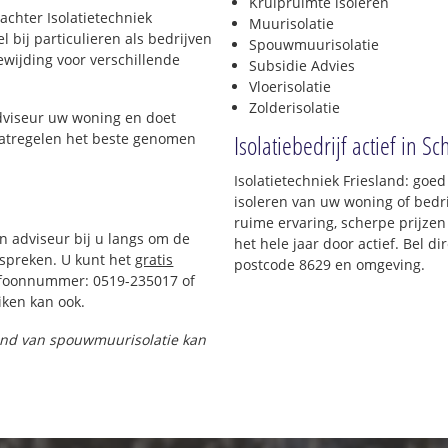
Kruipruimte isoleren
achter Isolatietechniek
Muurisolatie
 bij particulieren als bedrijven
Spouwmuurisolatie
oewijding voor verschillende
Subsidie Advies
Vloerisolatie
Zolderisolatie
adviseur uw woning en doet
Isolatiebedrijf actief in 
maatregelen het beste genomen
Isolatietechniek Friesland: go
isoleren van uw woning of bedri
ruime ervaring, scherpe prijzen 
en adviseur bij u langs om de
het hele jaar door actief. Bel d
spreken. U kunt het
gratis
postcode 8629 en omgeving.
efoonnummer: 0519-235017 of
ken kan ook.
 pand van spouwmuurisolatie kan