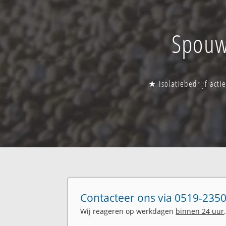
Spouw
★ Isolatiebedrijf act
Contacteer ons via 0519-2350
Wij reageren op werkdagen
binnen 24 uur