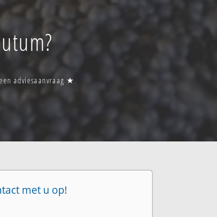
outum?
r een adviesaanvraag ★
ntact met u op!