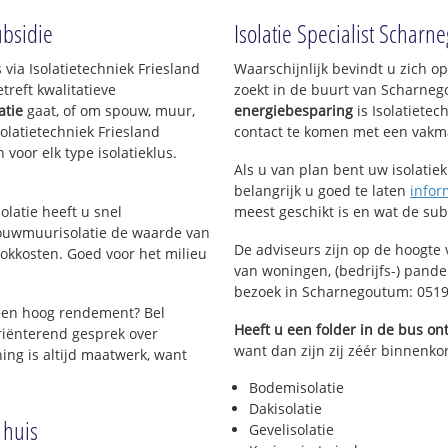
ubsidie
Isolatie Specialist Schar
 via Isolatietechniek Friesland
Waarschijnlijk bevindt u zich o
reft kwalitatieve
zoekt in de buurt van Scharne
atie
gaat, of om spouw, muur,
energiebesparing
is Isolatietec
Isolatietechniek Friesland
contact te komen met een vakman 
 voor elk type isolatieklus.
Als u van plan bent uw isolatiekl
belangrijk u goed te laten
infor
olatie heeft u snel
meest geschikt is en wat de su
pouwmuurisolatie de waarde van
De adviseurs zijn op de hoogte 
okkosten. Goed voor het milieu
van woningen, (bedrijfs-) pand
bezoek in Scharnegoutum: 051
een hoog rendement? Bel
Heeft u een folder in de bus o
riënterend gesprek over
want dan zijn zij zéér binnenko
ing is altijd maatwerk, want
Bodemisolatie
Dakisolatie
 huis
Gevelisolatie