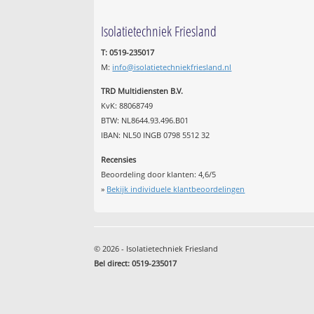
Isolatietechniek Friesland
T: 0519-235017
M:
info@isolatietechniekfriesland.nl
TRD Multidiensten B.V.
KvK: 88068749
BTW: NL8644.93.496.B01
IBAN: NL50 INGB 0798 5512 32
Recensies
Beoordeling door klanten:
4,6
/
5
»
Bekijk individuele klantbeoordelingen
© 2026 - Isolatietechniek Friesland
Bel direct: 0519-235017