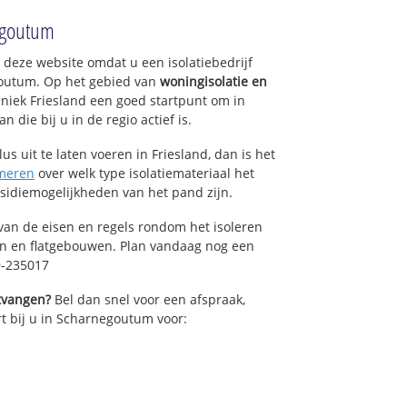
negoutum
p deze website omdat u een isolatiebedrijf
goutum. Op het gebied van
woningisolatie en
hniek Friesland een goed startpunt om in
die bij u in de regio actief is.
us uit te laten voeren in Friesland, dan is het
meren
over welk type isolatiemateriaal het
bsidiemogelijkheden van het pand zijn.
van de eisen en regels rondom het isoleren
en en flatgebouwen. Plan vandaag nog een
9-235017
ntvangen?
Bel dan snel voor een afspraak,
rt bij u in Scharnegoutum voor: