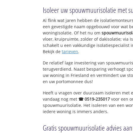
Scharnegoutum
Isoleer uw spouwmuurisolatie met s
Goënga
Gauw
Al flink wat jaren hebben de isolatiemonteurs
een gevestigde naam opgebouwd voor wat bet
woningisolatie. Of het nu om
spouwmuurisol
vloer, kruipruimte, zolder of dakisolatie; via 
schakelt u een vakkundige isolatiespecialist in
Bekijk de
tarieven
.
De relatief lage investering van spouwmuuris
terugverdiend. Naast besparing verhoogt s
uw woning in Friesland en vermindert uw sto
en uw portomonnee dus!
Heeft u vragen over duurzaam isoleren met 
vandaag nog met
☎ 0519-235017
voor een o
spouwmuurisolatie. Het isoleren van een won
iedere woning is immers anders.
Gratis spouwmuurisolatie advies aan