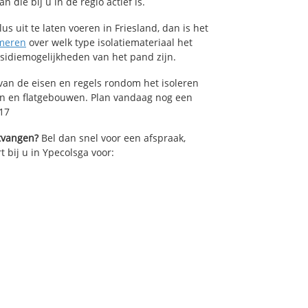
die bij u in de regio actief is.
us uit te laten voeren in Friesland, dan is het
meren
over welk type isolatiemateriaal het
bsidiemogelijkheden van het pand zijn.
van de eisen en regels rondom het isoleren
en en flatgebouwen. Plan vandaag nog een
17
ntvangen?
Bel dan snel voor een afspraak,
t bij u in Ypecolsga voor: