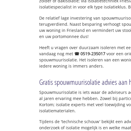
zolder of dakisolatie; via Isolatietechniek Fri
isolatiespecialist in voor elk type isolatieklus. 
De relatief lage investering van spouwmuurisol
terugverdiend. Naast besparing verhoogt spo
uw woning in Friesland en vermindert uw stoo
en uw portomonnee dus!
Heeft u vragen over duurzaam isoleren met e
vandaag nog met
☎ 0519-235017
voor een ori
spouwmuurisolatie. Het isoleren van een wonin
iedere woning is immers anders.
Gratis spouwmuurisolatie advies aan 
Spouwmuurisolatie is iets waar de adviseurs ac
al jaren ervaring mee hebben. Zowel bij particu
Kortom; isolatie experts met veel toewijding 
isolatiematerialen.
Tijdens de 'technische schouw' bekijkt een ad
onderzoek of isolatie mogelijk is en welke ma