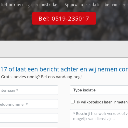
actief in Ypecolsga en omstreken | Spouwmuurisolatie: bel voor e
Bel: 0519-235017
17 of laat een bericht achter en wij nemen co
. Gratis advies nodig? Bel ons vandaag nog!
Ik wil kosteloos laten inmeten