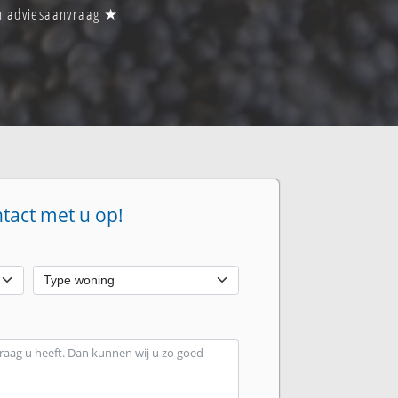
en adviesaanvraag ★
ntact met u op!