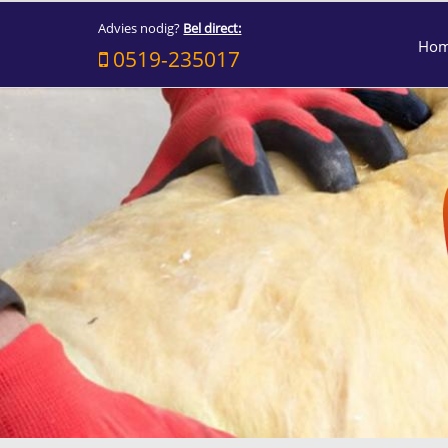
Advies nodig?
Bel direct:
Ho
0519-235017