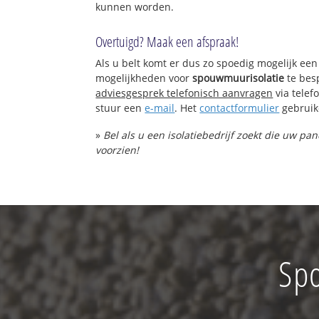
kunnen worden.
Overtuigd? Maak een afspraak!
Als u belt komt er dus zo spoedig mogelijk een
mogelijkheden voor
spouwmuurisolatie
te bes
adviesgesprek telefonisch aanvragen
via tele
stuur een
e-mail
. Het
contactformulier
gebruik
»
Bel als u een isolatiebedrijf zoekt die uw p
voorzien!
Spo