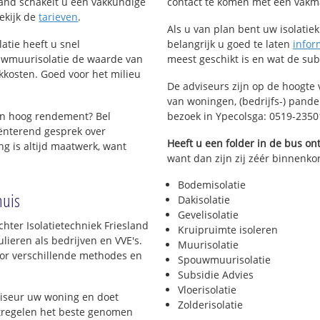
esland schakelt u een vakkundige
contact te komen met een vakman 
Bekijk de
tarieven
.
Als u van plan bent uw isolatiekl
atie heeft u snel
belangrijk u goed te laten
infor
uwmuurisolatie de waarde van
meest geschikt is en wat de su
kkosten. Goed voor het milieu
De adviseurs zijn op de hoogte 
van woningen, (bedrijfs-) pand
en hoog rendement? Bel
bezoek in Ypecolsga: 0519-2350
ënterend gesprek over
Heeft u een folder in de bus o
g is altijd maatwerk, want
want dan zijn zij zéér binnenkor
Bodemisolatie
huis
Dakisolatie
Gevelisolatie
hter Isolatietechniek Friesland
Kruipruimte isoleren
lieren als bedrijven en VVE's.
Muurisolatie
voor verschillende methodes en
Spouwmuurisolatie
Subsidie Advies
Vloerisolatie
viseur uw woning en doet
Zolderisolatie
atregelen het beste genomen