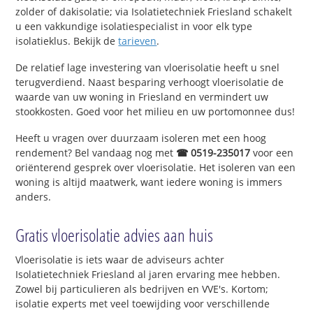
zolder of dakisolatie; via Isolatietechniek Friesland schakelt
u een vakkundige isolatiespecialist in voor elk type
isolatieklus. Bekijk de
tarieven
.
De relatief lage investering van vloerisolatie heeft u snel
terugverdiend. Naast besparing verhoogt vloerisolatie de
waarde van uw woning in Friesland en vermindert uw
stookkosten. Goed voor het milieu en uw portomonnee dus!
Heeft u vragen over duurzaam isoleren met een hoog
rendement? Bel vandaag nog met
☎ 0519-235017
voor een
oriënterend gesprek over vloerisolatie. Het isoleren van een
woning is altijd maatwerk, want iedere woning is immers
anders.
Gratis vloerisolatie advies aan huis
Vloerisolatie is iets waar de adviseurs achter
Isolatietechniek Friesland al jaren ervaring mee hebben.
Zowel bij particulieren als bedrijven en VVE's. Kortom;
isolatie experts met veel toewijding voor verschillende