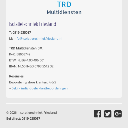
Isolatietechniek Friesland
T: 0519-235017
M:
info@isolatietechniekfriesland.nl
TRD Multidiensten B.V.
KvK: 88068749
BTW: NL8644.93.496.B01
IBAN: NL50 INGB 0798 5512 32
Recensies
Beoordeling door klanten:
4,6
/
5
»
Bekijk individuele klantbeoordelingen
© 2026 - Isolatietechniek Friesland
Bel direct: 0519-235017