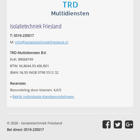
Isolatietechniek Friesland
T: 0519-235017
M:
info@isolatietechniekfriesland.nl
TRD Multidiensten B.V.
KvK: 88068749
BTW: NL8644.93.496.B01
IBAN: NL50 INGB 0798 5512 32
Recensies
Beoordeling door klanten:
4,6
/
5
»
Bekijk individuele klantbeoordelingen
© 2026 - Isolatietechniek Friesland
Bel direct: 0519-235017