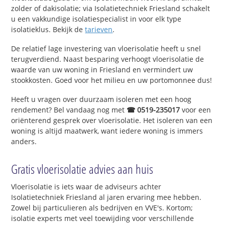
zolder of dakisolatie; via Isolatietechniek Friesland schakelt
u een vakkundige isolatiespecialist in voor elk type
isolatieklus. Bekijk de
tarieven
.
De relatief lage investering van vloerisolatie heeft u snel
terugverdiend. Naast besparing verhoogt vloerisolatie de
waarde van uw woning in Friesland en vermindert uw
stookkosten. Goed voor het milieu en uw portomonnee dus!
Heeft u vragen over duurzaam isoleren met een hoog
rendement? Bel vandaag nog met
☎ 0519-235017
voor een
oriënterend gesprek over vloerisolatie. Het isoleren van een
woning is altijd maatwerk, want iedere woning is immers
anders.
Gratis vloerisolatie advies aan huis
Vloerisolatie is iets waar de adviseurs achter
Isolatietechniek Friesland al jaren ervaring mee hebben.
Zowel bij particulieren als bedrijven en VVE's. Kortom;
isolatie experts met veel toewijding voor verschillende