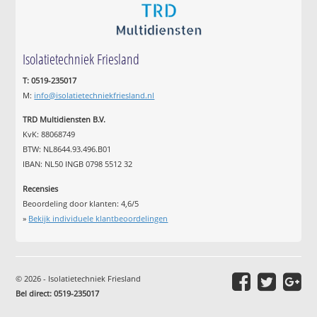
Isolatietechniek Friesland
T: 0519-235017
M:
info@isolatietechniekfriesland.nl
TRD Multidiensten B.V.
KvK: 88068749
BTW: NL8644.93.496.B01
IBAN: NL50 INGB 0798 5512 32
Recensies
Beoordeling door klanten:
4,6
/
5
»
Bekijk individuele klantbeoordelingen
© 2026 - Isolatietechniek Friesland
Bel direct: 0519-235017