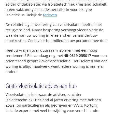
zolder of dakisolatie; via Isolatietechniek Friesland schakelt
u een vakkundige isolatiespecialist in voor elk type
isolatieklus. Bekijk de
tarieven
.
De relatief lage investering van vloerisolatie heeft u snel
terugverdiend. Naast besparing verhoogt vloerisolatie de
waarde van uw woning in Friesland en vermindert uw
stookkosten. Goed voor het milieu en uw portomonnee dus!
Heeft u vragen over duurzaam isoleren met een hoog
rendement? Bel vandaag nog met
☎ 0519-235017
voor een
oriënterend gesprek over vloerisolatie. Het isoleren van een
woning is altijd maatwerk, want iedere woning is immers
anders.
Gratis vloerisolatie advies aan huis
Vloerisolatie is iets waar de adviseurs achter
Isolatietechniek Friesland al jaren ervaring mee hebben.
Zowel bij particulieren als bedrijven en VVE's. Kortom;
isolatie experts met veel toewijding voor verschillende