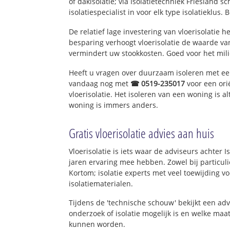
of dakisolatie; via Isolatietechniek Friesland 
isolatiespecialist in voor elk type isolatieklus. 
De relatief lage investering van vloerisolatie 
besparing verhoogt vloerisolatie de waarde va
vermindert uw stookkosten. Goed voor het mi
Heeft u vragen over duurzaam isoleren met e
vandaag nog met
☎ 0519-235017
voor een ori
vloerisolatie. Het isoleren van een woning is a
woning is immers anders.
Gratis vloerisolatie advies aan huis
Vloerisolatie is iets waar de adviseurs achter I
jaren ervaring mee hebben. Zowel bij particuli
Kortom; isolatie experts met veel toewijding 
isolatiematerialen.
Tijdens de 'technische schouw' bekijkt een ad
onderzoek of isolatie mogelijk is en welke ma
kunnen worden.