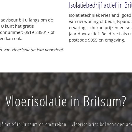
Isolatiebedrijf actief in Br
Isolatietechniek Friesland: goe
 adviseur bij u langs om de
van uw woning of bedrijfspand,
 U kunt het
gratis
ervaring, scherpe prijzen en sne
foonnummer: 0519-235017 of
jaar door actief. Bel direct als
en kan ook.
postcode 9055 en omgeving.
d van vloerisolatie kan voorzien!
Vloerisolatie in Britsum?
jf actief in Britsum en omstreken | Vloerisolatie: bel voor een 