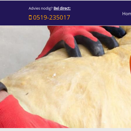
Advies nodig?
Bel direct:
Ho
0519-235017