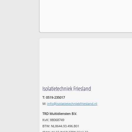
Isolatietechniek Friesland
T: 0519-235017
M:
info@isolatietechniekfriesland.nl
TRD Multidiensten B.V.
KvK: 88068749
BTW: NL8644.93.496.B01