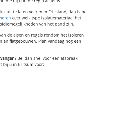
die bij u in de regio actief is.
us uit te laten voeren in Friesland, dan is het
meren
over welk type isolatiemateriaal het
bsidiemogelijkheden van het pand zijn.
van de eisen en regels rondom het isoleren
en en flatgebouwen. Plan vandaag nog een
ntvangen?
Bel dan snel voor een afspraak,
t bij u in Britsum voor: