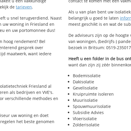
schakelt u een vakkundige
contact te komen met een vakman 
Bekijk de
tarieven
.
Als u van plan bent uw isolatiekl
heeft u snel terugverdiend. Naast
belangrijk u goed te laten
infor
n uw woning in Friesland en
meest geschikt is en wat de su
lieu en uw portomonnee dus!
De adviseurs zijn op de hoogte 
en hoog rendement? Bel
van woningen, (bedrijfs-) pand
ënterend gesprek over
bezoek in Britsum: 0519-235017
ltijd maatwerk, want iedere
Heeft u een folder in de bus o
want dan zijn zij zéér binnenkor
Bodemisolatie
Dakisolatie
solatietechniek Friesland al
Gevelisolatie
eren als bedrijven en VVE's.
Kruipruimte isoleren
voor verschillende methodes en
Muurisolatie
Spouwmuurisolatie
Subsidie Advies
viseur uw woning en doet
Vloerisolatie
atregelen het beste genomen
Zolderisolatie