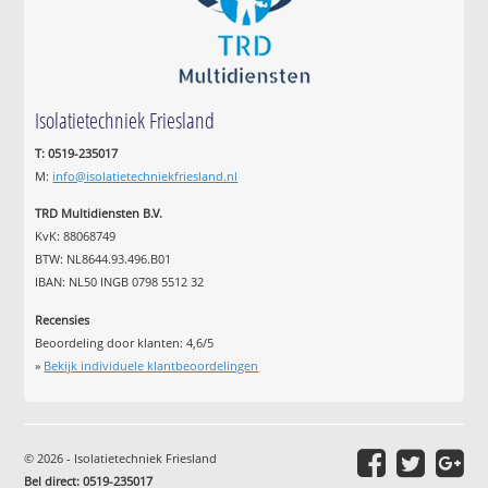
Isolatietechniek Friesland
T: 0519-235017
M:
info@isolatietechniekfriesland.nl
TRD Multidiensten B.V.
KvK: 88068749
BTW: NL8644.93.496.B01
IBAN: NL50 INGB 0798 5512 32
Recensies
Beoordeling door klanten:
4,6
/
5
»
Bekijk individuele klantbeoordelingen
© 2026 - Isolatietechniek Friesland
Bel direct: 0519-235017