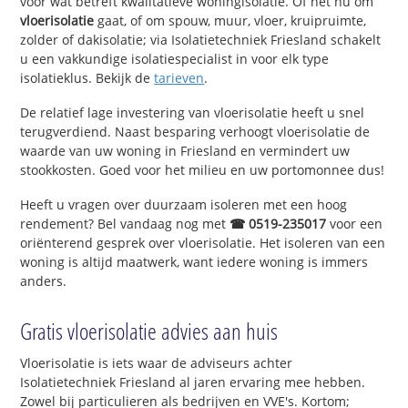
voor wat betreft kwalitatieve woningisolatie. Of het nu om
vloerisolatie
gaat, of om spouw, muur, vloer, kruipruimte,
zolder of dakisolatie; via Isolatietechniek Friesland schakelt
u een vakkundige isolatiespecialist in voor elk type
isolatieklus. Bekijk de
tarieven
.
De relatief lage investering van vloerisolatie heeft u snel
terugverdiend. Naast besparing verhoogt vloerisolatie de
waarde van uw woning in Friesland en vermindert uw
stookkosten. Goed voor het milieu en uw portomonnee dus!
Heeft u vragen over duurzaam isoleren met een hoog
rendement? Bel vandaag nog met
☎ 0519-235017
voor een
oriënterend gesprek over vloerisolatie. Het isoleren van een
woning is altijd maatwerk, want iedere woning is immers
anders.
Gratis vloerisolatie advies aan huis
Vloerisolatie is iets waar de adviseurs achter
Isolatietechniek Friesland al jaren ervaring mee hebben.
Zowel bij particulieren als bedrijven en VVE's. Kortom;