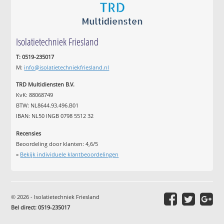
Isolatietechniek Friesland
T: 0519-235017
M:
info@isolatietechniekfriesland.nl
TRD Multidiensten B.V.
KvK: 88068749
BTW: NL8644.93.496.B01
IBAN: NL50 INGB 0798 5512 32
Recensies
Beoordeling door klanten:
4,6
/
5
»
Bekijk individuele klantbeoordelingen
© 2026 - Isolatietechniek Friesland
Bel direct: 0519-235017