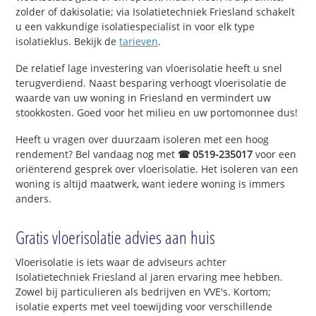
zolder of dakisolatie; via Isolatietechniek Friesland schakelt
u een vakkundige isolatiespecialist in voor elk type
isolatieklus. Bekijk de
tarieven
.
De relatief lage investering van vloerisolatie heeft u snel
terugverdiend. Naast besparing verhoogt vloerisolatie de
waarde van uw woning in Friesland en vermindert uw
stookkosten. Goed voor het milieu en uw portomonnee dus!
Heeft u vragen over duurzaam isoleren met een hoog
rendement? Bel vandaag nog met
☎ 0519-235017
voor een
oriënterend gesprek over vloerisolatie. Het isoleren van een
woning is altijd maatwerk, want iedere woning is immers
anders.
Gratis vloerisolatie advies aan huis
Vloerisolatie is iets waar de adviseurs achter
Isolatietechniek Friesland al jaren ervaring mee hebben.
Zowel bij particulieren als bedrijven en VVE's. Kortom;
isolatie experts met veel toewijding voor verschillende