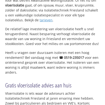
voor wat betreft kwalitatieve woningisolatie. Of het nu om
vloerisolatie
gaat, of om spouw, muur, vloer, kruipruimte,
zolder of dakisolatie; via Isolatietechniek Friesland schakelt
u een vakkundige isolatiespecialist in voor elk type
isolatieklus. Bekijk de
tarieven
.
De relatief lage investering van vloerisolatie heeft u snel
terugverdiend. Naast besparing verhoogt vloerisolatie de
waarde van uw woning in Friesland en vermindert uw
stookkosten. Goed voor het milieu en uw portomonnee dus!
Heeft u vragen over duurzaam isoleren met een hoog
rendement? Bel vandaag nog met
☎ 0519-235017
voor een
oriënterend gesprek over vloerisolatie. Het isoleren van een
woning is altijd maatwerk, want iedere woning is immers
anders.
Gratis vloerisolatie advies aan huis
Vloerisolatie is iets waar de adviseurs achter
Isolatietechniek Friesland al jaren ervaring mee hebben.
Zowel bij particulieren als bedrijven en VVE's. Kortom;