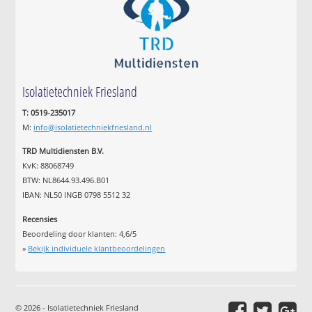
Isolatietechniek Friesland
T: 0519-235017
M:
info@isolatietechniekfriesland.nl
TRD Multidiensten B.V.
KvK: 88068749
BTW: NL8644.93.496.B01
IBAN: NL50 INGB 0798 5512 32
Recensies
Beoordeling door klanten:
4,6
/
5
»
Bekijk individuele klantbeoordelingen
© 2026 - Isolatietechniek Friesland