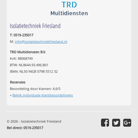
Isolatietechniek Friesland
T: 0519-235017
M:
info@isolatietechniekfriesland.nl
TRD Multidiensten B.V.
KvK: 88068749
BTW: NL8644.93.496.B01
IBAN: NL50 INGB 0798 5512 32
Recensies
Beoordeling door klanten:
4,6
/
5
»
Bekijk individuele klantbeoordelingen
© 2026 - Isolatietechniek Friesland
Bel direct: 0519-235017