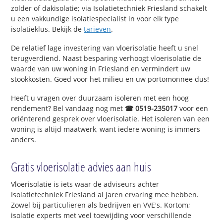
zolder of dakisolatie; via Isolatietechniek Friesland schakelt
u een vakkundige isolatiespecialist in voor elk type
isolatieklus. Bekijk de
tarieven
.
De relatief lage investering van vloerisolatie heeft u snel
terugverdiend. Naast besparing verhoogt vloerisolatie de
waarde van uw woning in Friesland en vermindert uw
stookkosten. Goed voor het milieu en uw portomonnee dus!
Heeft u vragen over duurzaam isoleren met een hoog
rendement? Bel vandaag nog met
☎ 0519-235017
voor een
oriënterend gesprek over vloerisolatie. Het isoleren van een
woning is altijd maatwerk, want iedere woning is immers
anders.
Gratis vloerisolatie advies aan huis
Vloerisolatie is iets waar de adviseurs achter
Isolatietechniek Friesland al jaren ervaring mee hebben.
Zowel bij particulieren als bedrijven en VVE's. Kortom;
isolatie experts met veel toewijding voor verschillende