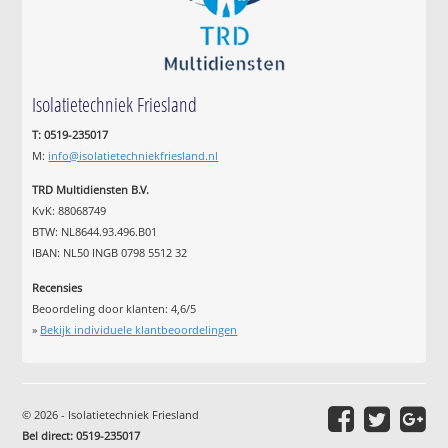
Isolatietechniek Friesland
T: 0519-235017
M:
info@isolatietechniekfriesland.nl
TRD Multidiensten B.V.
KvK: 88068749
BTW: NL8644.93.496.B01
IBAN: NL50 INGB 0798 5512 32
Recensies
Beoordeling door klanten:
4,6
/
5
»
Bekijk individuele klantbeoordelingen
© 2026 - Isolatietechniek Friesland
Bel direct: 0519-235017