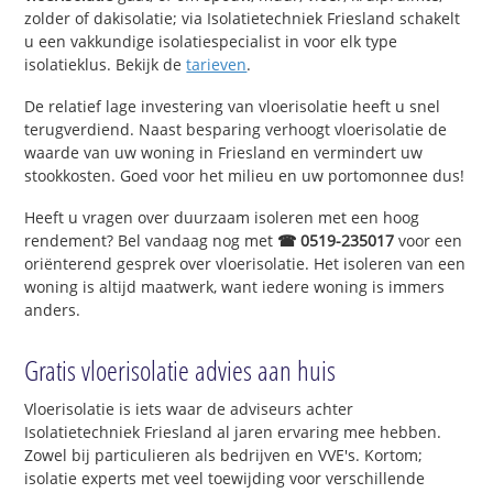
zolder of dakisolatie; via Isolatietechniek Friesland schakelt
u een vakkundige isolatiespecialist in voor elk type
isolatieklus. Bekijk de
tarieven
.
De relatief lage investering van vloerisolatie heeft u snel
terugverdiend. Naast besparing verhoogt vloerisolatie de
waarde van uw woning in Friesland en vermindert uw
stookkosten. Goed voor het milieu en uw portomonnee dus!
Heeft u vragen over duurzaam isoleren met een hoog
rendement? Bel vandaag nog met
☎ 0519-235017
voor een
oriënterend gesprek over vloerisolatie. Het isoleren van een
woning is altijd maatwerk, want iedere woning is immers
anders.
Gratis vloerisolatie advies aan huis
Vloerisolatie is iets waar de adviseurs achter
Isolatietechniek Friesland al jaren ervaring mee hebben.
Zowel bij particulieren als bedrijven en VVE's. Kortom;
isolatie experts met veel toewijding voor verschillende