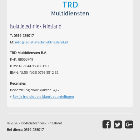
Isolatietechniek Friesland
T: 0519-235017
M:
info@isolatietechniekfriesland.nl
TRD Multidiensten B.V.
KvK: 88068749
BTW: NL8644.93.496.B01
IBAN: NL50 INGB 0798 5512 32
Recensies
Beoordeling door klanten:
4,6
/
5
»
Bekijk individuele klantbeoordelingen
© 2026 - Isolatietechniek Friesland
Bel direct: 0519-235017