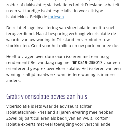
zolder of dakisolatie; via Isolatietechniek Friesland schakelt
u een vakkundige isolatiespecialist in voor elk type
isolatieklus. Bekijk de
tarieven
.
De relatief lage investering van vloerisolatie heeft u snel
terugverdiend. Naast besparing verhoogt vloerisolatie de
waarde van uw woning in Friesland en vermindert uw
stookkosten. Goed voor het milieu en uw portomonnee dus!
Heeft u vragen over duurzaam isoleren met een hoog
rendement? Bel vandaag nog met
☎ 0519-235017
voor een
oriënterend gesprek over vloerisolatie. Het isoleren van een
woning is altijd maatwerk, want iedere woning is immers
anders.
Gratis vloerisolatie advies aan huis
Vloerisolatie is iets waar de adviseurs achter
Isolatietechniek Friesland al jaren ervaring mee hebben.
Zowel bij particulieren als bedrijven en VVE's. Kortom;
isolatie experts met veel toewijding voor verschillende