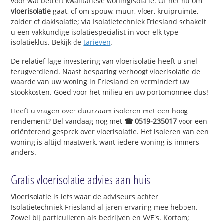
voor wat betreft kwalitatieve woningisolatie. Of het nu om
vloerisolatie
gaat, of om spouw, muur, vloer, kruipruimte,
zolder of dakisolatie; via Isolatietechniek Friesland schakelt
u een vakkundige isolatiespecialist in voor elk type
isolatieklus. Bekijk de
tarieven
.
De relatief lage investering van vloerisolatie heeft u snel
terugverdiend. Naast besparing verhoogt vloerisolatie de
waarde van uw woning in Friesland en vermindert uw
stookkosten. Goed voor het milieu en uw portomonnee dus!
Heeft u vragen over duurzaam isoleren met een hoog
rendement? Bel vandaag nog met
☎ 0519-235017
voor een
oriënterend gesprek over vloerisolatie. Het isoleren van een
woning is altijd maatwerk, want iedere woning is immers
anders.
Gratis vloerisolatie advies aan huis
Vloerisolatie is iets waar de adviseurs achter
Isolatietechniek Friesland al jaren ervaring mee hebben.
Zowel bij particulieren als bedrijven en VVE's. Kortom;