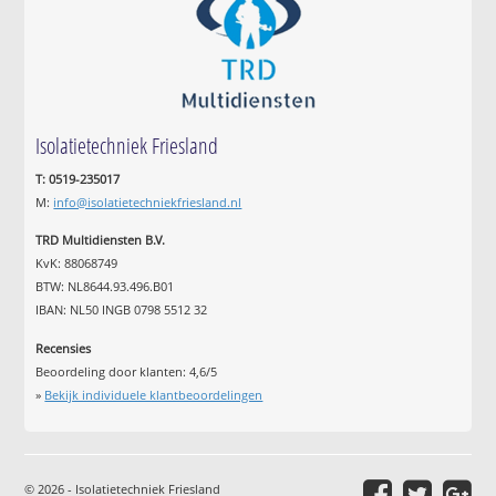
Isolatietechniek Friesland
T: 0519-235017
M:
info@isolatietechniekfriesland.nl
TRD Multidiensten B.V.
KvK: 88068749
BTW: NL8644.93.496.B01
IBAN: NL50 INGB 0798 5512 32
Recensies
Beoordeling door klanten:
4,6
/
5
»
Bekijk individuele klantbeoordelingen
© 2026 - Isolatietechniek Friesland