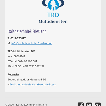
Isolatietechniek Friesland
T: 0519-235017
M:
info@isolatietechniekfriesland.nl
TRD Multidiensten B.V.
KvK: 88068749
BTW: NL8644.93.496.B01
IBAN: NL50 INGB 0798 5512 32
Recensies
Beoordeling door klanten:
4,6
/
5
»
Bekijk individuele klantbeoordelingen
© 2026 - Isolatietechniek Friesland