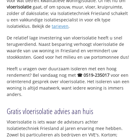
voor wat betreft kwalitatieve woningisolatie. Of het nu om
vloerisolatie
gaat, of om spouw, muur, vloer, kruipruimte,
zolder of dakisolatie; via Isolatietechniek Friesland schakelt
u een vakkundige isolatiespecialist in voor elk type
isolatieklus. Bekijk de
tarieven
.
De relatief lage investering van vloerisolatie heeft u snel
terugverdiend. Naast besparing verhoogt vloerisolatie de
waarde van uw woning in Friesland en vermindert uw
stookkosten. Goed voor het milieu en uw portomonnee dus!
Heeft u vragen over duurzaam isoleren met een hoog
rendement? Bel vandaag nog met
☎ 0519-235017
voor een
oriënterend gesprek over vloerisolatie. Het isoleren van een
woning is altijd maatwerk, want iedere woning is immers
anders.
Gratis vloerisolatie advies aan huis
Vloerisolatie is iets waar de adviseurs achter
Isolatietechniek Friesland al jaren ervaring mee hebben.
Zowel bij particulieren als bedrijven en VVE's. Kortom;