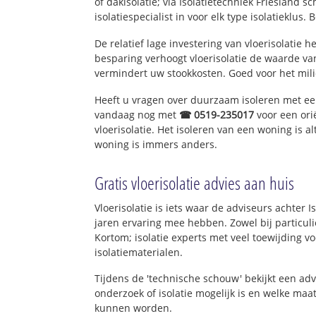
of dakisolatie; via Isolatietechniek Friesland 
isolatiespecialist in voor elk type isolatieklus. 
De relatief lage investering van vloerisolatie 
besparing verhoogt vloerisolatie de waarde va
vermindert uw stookkosten. Goed voor het mi
Heeft u vragen over duurzaam isoleren met e
vandaag nog met
☎ 0519-235017
voor een ori
vloerisolatie. Het isoleren van een woning is a
woning is immers anders.
Gratis vloerisolatie advies aan huis
Vloerisolatie is iets waar de adviseurs achter I
jaren ervaring mee hebben. Zowel bij particuli
Kortom; isolatie experts met veel toewijding 
isolatiematerialen.
Tijdens de 'technische schouw' bekijkt een ad
onderzoek of isolatie mogelijk is en welke ma
kunnen worden.