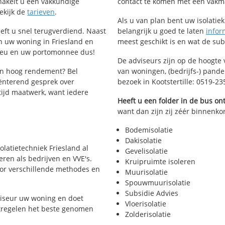
schakelt u een vakkundige
contact te komen met een vakman 
Bekijk de
tarieven
.
Als u van plan bent uw isolatiekl
heeft u snel terugverdiend. Naast
belangrijk u goed te laten
infor
n uw woning in Friesland en
meest geschikt is en wat de su
lieu en uw portomonnee dus!
De adviseurs zijn op de hoogte 
en hoog rendement? Bel
van woningen, (bedrijfs-) pand
ënterend gesprek over
bezoek in Kootstertille: 0519-2
ltijd maatwerk, want iedere
Heeft u een folder in de bus o
want dan zijn zij zéér binnenkort
Bodemisolatie
Dakisolatie
solatietechniek Friesland al
Gevelisolatie
eren als bedrijven en VVE's.
Kruipruimte isoleren
voor verschillende methodes en
Muurisolatie
Spouwmuurisolatie
Subsidie Advies
viseur uw woning en doet
Vloerisolatie
atregelen het beste genomen
Zolderisolatie