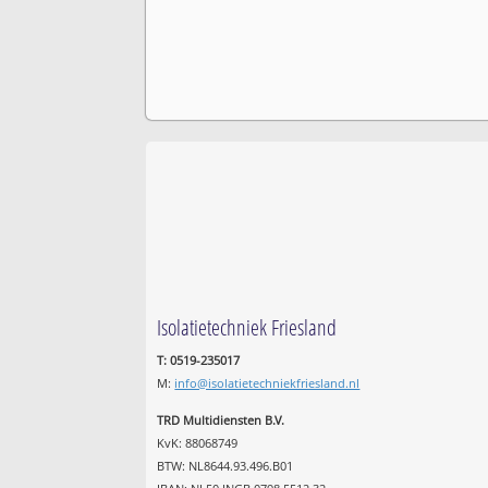
Isolatietechniek Friesland
T: 0519-235017
M:
info@isolatietechniekfriesland.nl
TRD Multidiensten B.V.
KvK: 88068749
BTW: NL8644.93.496.B01