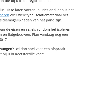
die bij u in de regio actief is.
us uit te laten voeren in Friesland, dan is het
meren
over welk type isolatiemateriaal het
bsidiemogelijkheden van het pand zijn.
van de eisen en regels rondom het isoleren
en en flatgebouwen. Plan vandaag nog een
35017
ntvangen?
Bel dan snel voor een afspraak,
 bij u in Kootstertille voor: