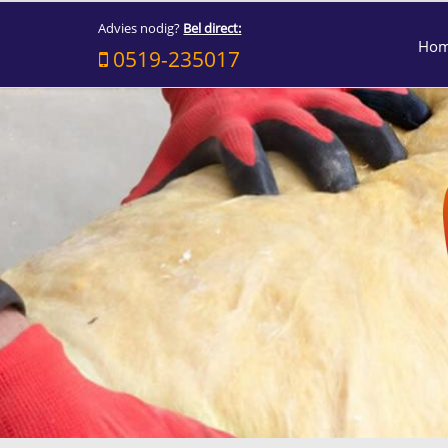
Advies nodig?
Bel direct:
Ho
0519-235017