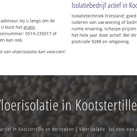
Isolatiebedrijf actief in Koo
Isolatietechniek Friesland: goed
 adviseur bij u langs om de
isoleren van uw woning of bedri
 U kunt het
gratis
ruime ervaring, scherpe prijzen 
foonnummer: 0519-235017 of
het hele jaar door actief. Bel d
en kan ook.
postcode 9288 en omgeving.
d van vloerisolatie kan voorzien!
loerisolatie in Kootstertill
 actief in Kootstertille en omstreken | Vloerisolatie: bel voor ee