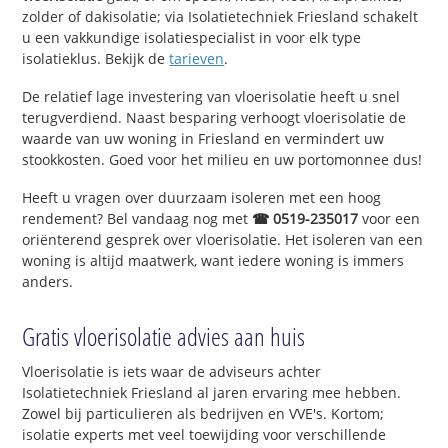
zolder of dakisolatie; via Isolatietechniek Friesland schakelt
u een vakkundige isolatiespecialist in voor elk type
isolatieklus. Bekijk de
tarieven
.
De relatief lage investering van vloerisolatie heeft u snel
terugverdiend. Naast besparing verhoogt vloerisolatie de
waarde van uw woning in Friesland en vermindert uw
stookkosten. Goed voor het milieu en uw portomonnee dus!
Heeft u vragen over duurzaam isoleren met een hoog
rendement? Bel vandaag nog met
☎ 0519-235017
voor een
oriënterend gesprek over vloerisolatie. Het isoleren van een
woning is altijd maatwerk, want iedere woning is immers
anders.
Gratis vloerisolatie advies aan huis
Vloerisolatie is iets waar de adviseurs achter
Isolatietechniek Friesland al jaren ervaring mee hebben.
Zowel bij particulieren als bedrijven en VVE's. Kortom;
isolatie experts met veel toewijding voor verschillende