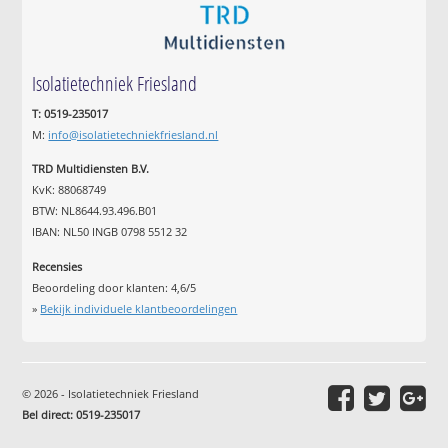
Isolatietechniek Friesland
T: 0519-235017
M:
info@isolatietechniekfriesland.nl
TRD Multidiensten B.V.
KvK: 88068749
BTW: NL8644.93.496.B01
IBAN: NL50 INGB 0798 5512 32
Recensies
Beoordeling door klanten:
4,6
/
5
»
Bekijk individuele klantbeoordelingen
© 2026 - Isolatietechniek Friesland
Bel direct: 0519-235017