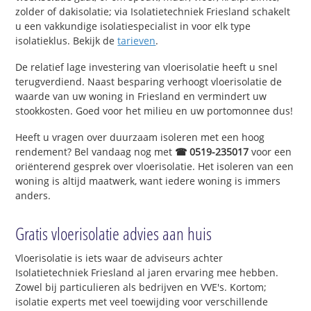
zolder of dakisolatie; via Isolatietechniek Friesland schakelt
u een vakkundige isolatiespecialist in voor elk type
isolatieklus. Bekijk de
tarieven
.
De relatief lage investering van vloerisolatie heeft u snel
terugverdiend. Naast besparing verhoogt vloerisolatie de
waarde van uw woning in Friesland en vermindert uw
stookkosten. Goed voor het milieu en uw portomonnee dus!
Heeft u vragen over duurzaam isoleren met een hoog
rendement? Bel vandaag nog met
☎ 0519-235017
voor een
oriënterend gesprek over vloerisolatie. Het isoleren van een
woning is altijd maatwerk, want iedere woning is immers
anders.
Gratis vloerisolatie advies aan huis
Vloerisolatie is iets waar de adviseurs achter
Isolatietechniek Friesland al jaren ervaring mee hebben.
Zowel bij particulieren als bedrijven en VVE's. Kortom;
isolatie experts met veel toewijding voor verschillende