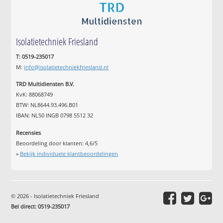
Isolatietechniek Friesland
T: 0519-235017
M:
info@isolatietechniekfriesland.nl
TRD Multidiensten B.V.
KvK: 88068749
BTW: NL8644.93.496.B01
IBAN: NL50 INGB 0798 5512 32
Recensies
Beoordeling door klanten:
4,6
/
5
»
Bekijk individuele klantbeoordelingen
© 2026 - Isolatietechniek Friesland
Bel direct: 0519-235017