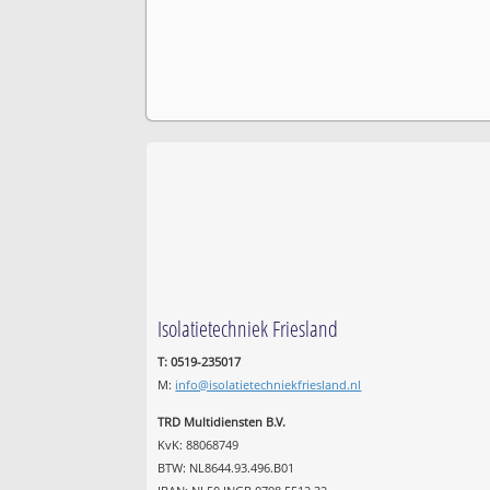
Isolatietechniek Friesland
T: 0519-235017
M:
info@isolatietechniekfriesland.nl
TRD Multidiensten B.V.
KvK: 88068749
BTW: NL8644.93.496.B01