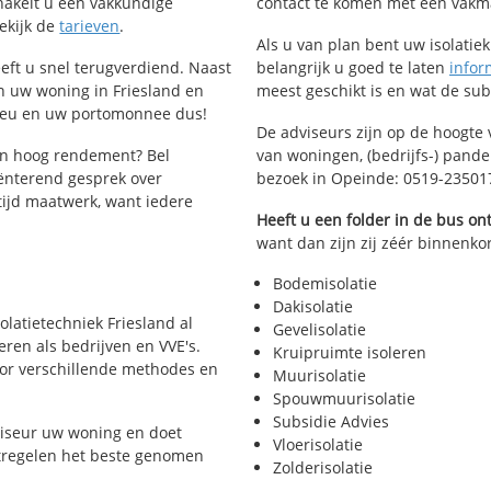
schakelt u een vakkundige
contact te komen met een vakman 
Bekijk de
tarieven
.
Als u van plan bent uw isolatiekl
heeft u snel terugverdiend. Naast
belangrijk u goed te laten
infor
n uw woning in Friesland en
meest geschikt is en wat de su
lieu en uw portomonnee dus!
De adviseurs zijn op de hoogte 
en hoog rendement? Bel
van woningen, (bedrijfs-) pand
ënterend gesprek over
bezoek in Opeinde: 0519-23501
ltijd maatwerk, want iedere
Heeft u een folder in de bus o
want dan zijn zij zéér binnenkor
Bodemisolatie
Dakisolatie
solatietechniek Friesland al
Gevelisolatie
eren als bedrijven en VVE's.
Kruipruimte isoleren
voor verschillende methodes en
Muurisolatie
Spouwmuurisolatie
Subsidie Advies
viseur uw woning en doet
Vloerisolatie
atregelen het beste genomen
Zolderisolatie