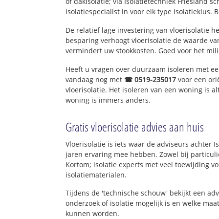
of dakisolatie; via Isolatietechniek Friesland 
isolatiespecialist in voor elk type isolatieklus. 
De relatief lage investering van vloerisolatie 
besparing verhoogt vloerisolatie de waarde va
vermindert uw stookkosten. Goed voor het mi
Heeft u vragen over duurzaam isoleren met e
vandaag nog met
☎ 0519-235017
voor een ori
vloerisolatie. Het isoleren van een woning is a
woning is immers anders.
Gratis vloerisolatie advies aan huis
Vloerisolatie is iets waar de adviseurs achter I
jaren ervaring mee hebben. Zowel bij particuli
Kortom; isolatie experts met veel toewijding 
isolatiematerialen.
Tijdens de 'technische schouw' bekijkt een ad
onderzoek of isolatie mogelijk is en welke ma
kunnen worden.