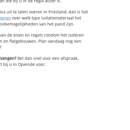
die bij u in de regio actief is.
us uit te laten voeren in Friesland, dan is het
meren
over welk type isolatiemateriaal het
bsidiemogelijkheden van het pand zijn.
van de eisen en regels rondom het isoleren
en en flatgebouwen. Plan vandaag nog een
7
ntvangen?
Bel dan snel voor een afspraak,
t bij u in Opeinde voor: