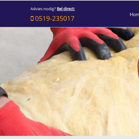
Advies nodig?
Bel direct:
Ho
0519-235017