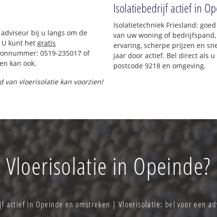
Isolatiebedrijf actief in O
Isolatietechniek Friesland: goe
 adviseur bij u langs om de
van uw woning of bedrijfspand,
 U kunt het
gratis
ervaring, scherpe prijzen en sne
foonnummer: 0519-235017 of
jaar door actief. Bel direct als
en kan ook.
postcode 9218 en omgeving.
d van vloerisolatie kan voorzien!
Vloerisolatie in Opeinde?
jf actief in Opeinde en omstreken | Vloerisolatie: bel voor een 