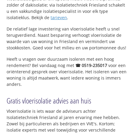
zolder of dakisolatie; via Isolatietechniek Friesland schakelt
u een vakkundige isolatiespecialist in voor elk type
isolatieklus. Bekijk de
tarieven
.
De relatief lage investering van vloerisolatie heeft u snel
terugverdiend. Naast besparing verhoogt vloerisolatie de
waarde van uw woning in Friesland en vermindert uw
stookkosten. Goed voor het milieu en uw portomonnee dus!
Heeft u vragen over duurzaam isoleren met een hoog
rendement? Bel vandaag nog met
☎ 0519-235017
voor een
oriënterend gesprek over vloerisolatie. Het isoleren van een
woning is altijd maatwerk, want iedere woning is immers
anders.
Gratis vloerisolatie advies aan huis
Vloerisolatie is iets waar de adviseurs achter
Isolatietechniek Friesland al jaren ervaring mee hebben.
Zowel bij particulieren als bedrijven en VVE's. Kortom;
isolatie experts met veel toewijding voor verschillende