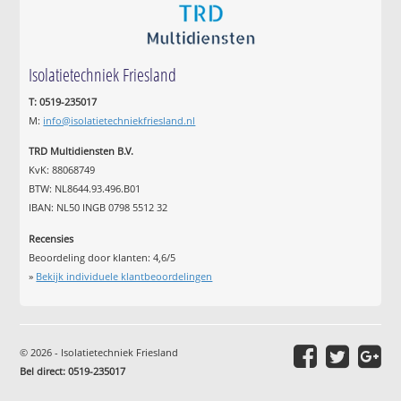
Isolatietechniek Friesland
T: 0519-235017
M:
info@isolatietechniekfriesland.nl
TRD Multidiensten B.V.
KvK: 88068749
BTW: NL8644.93.496.B01
IBAN: NL50 INGB 0798 5512 32
Recensies
Beoordeling door klanten:
4,6
/
5
»
Bekijk individuele klantbeoordelingen
© 2026 - Isolatietechniek Friesland
Bel direct: 0519-235017