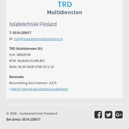
Isolatietechniek Friesland
T: 0519-235017
M:
info@isolatietechniekfriesland.nl
TRD Multidiensten B.V.
KvK: 88068749
BTW: NL8644.93.496.B01
IBAN: NL50 INGB 0798 5512 32
Recensies
Beoordeling door klanten:
4,6
/
5
»
Bekijk individuele klantbeoordelingen
© 2026 - Isolatietechniek Friesland
Bel direct: 0519-235017