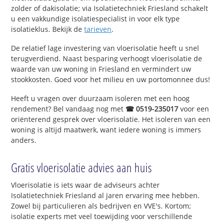
zolder of dakisolatie; via Isolatietechniek Friesland schakelt
u een vakkundige isolatiespecialist in voor elk type
isolatieklus. Bekijk de
tarieven
.
De relatief lage investering van vloerisolatie heeft u snel
terugverdiend. Naast besparing verhoogt vloerisolatie de
waarde van uw woning in Friesland en vermindert uw
stookkosten. Goed voor het milieu en uw portomonnee dus!
Heeft u vragen over duurzaam isoleren met een hoog
rendement? Bel vandaag nog met
☎ 0519-235017
voor een
oriënterend gesprek over vloerisolatie. Het isoleren van een
woning is altijd maatwerk, want iedere woning is immers
anders.
Gratis vloerisolatie advies aan huis
Vloerisolatie is iets waar de adviseurs achter
Isolatietechniek Friesland al jaren ervaring mee hebben.
Zowel bij particulieren als bedrijven en VVE's. Kortom;
isolatie experts met veel toewijding voor verschillende