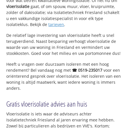
voor wat betreft kwalitatieve woningisolatie. Of het nu om
vloerisolatie
gaat, of om spouw, muur, vloer, kruipruimte,
zolder of dakisolatie; via Isolatietechniek Friesland schakelt
u een vakkundige isolatiespecialist in voor elk type
isolatieklus. Bekijk de
tarieven
.
De relatief lage investering van vloerisolatie heeft u snel
terugverdiend. Naast besparing verhoogt vloerisolatie de
waarde van uw woning in Friesland en vermindert uw
stookkosten. Goed voor het milieu en uw portomonnee dus!
Heeft u vragen over duurzaam isoleren met een hoog
rendement? Bel vandaag nog met
☎ 0519-235017
voor een
oriënterend gesprek over vloerisolatie. Het isoleren van een
woning is altijd maatwerk, want iedere woning is immers
anders.
Gratis vloerisolatie advies aan huis
Vloerisolatie is iets waar de adviseurs achter
Isolatietechniek Friesland al jaren ervaring mee hebben.
Zowel bij particulieren als bedrijven en VVE's. Kortom;