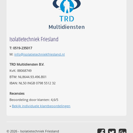
Isolatietechniek Friesland
T: 0519-235017
M:
info@isolatietechniekfriesland.nl
TRD Multidiensten B.V.
KvK: 88068749
BTW: NL8644.93.496.B01
IBAN: NL50 INGB 0798 5512 32
Recensies
Beoordeling door klanten:
4,6
/
5
»
Bekijk individuele klantbeoordelingen
© 2026 - Isolatietechniek Friesland