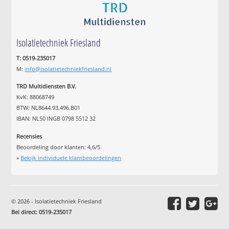
Isolatietechniek Friesland
T: 0519-235017
M:
info@isolatietechniekfriesland.nl
TRD Multidiensten B.V.
KvK: 88068749
BTW: NL8644.93.496.B01
IBAN: NL50 INGB 0798 5512 32
Recensies
Beoordeling door klanten:
4,6
/
5
»
Bekijk individuele klantbeoordelingen
© 2026 - Isolatietechniek Friesland
Bel direct: 0519-235017