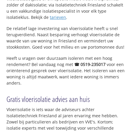
zolder of dakisolatie; via Isolatietechniek Friesland schakelt
u een vakkundige isolatiespecialist in voor elk type
isolatieklus. Bekijk de
tarieven
.
De relatief lage investering van vloerisolatie heeft u snel
terugverdiend. Naast besparing verhoogt vloerisolatie de
waarde van uw woning in Friesland en vermindert uw
stookkosten. Goed voor het milieu en uw portomonnee dus!
Heeft u vragen over duurzaam isoleren met een hoog
rendement? Bel vandaag nog met
☎ 0519-235017
voor een
oriënterend gesprek over vloerisolatie. Het isoleren van een
woning is altijd maatwerk, want iedere woning is immers
anders.
Gratis vloerisolatie advies aan huis
Vloerisolatie is iets waar de adviseurs achter
Isolatietechniek Friesland al jaren ervaring mee hebben.
Zowel bij particulieren als bedrijven en VVE's. Kortom;
isolatie experts met veel toewijding voor verschillende