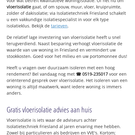
voor wat betreft kwalitatieve woningisolatie. Of het nu om
vloerisolatie
gaat, of om spouw, muur, vloer, kruipruimte,
zolder of dakisolatie; via Isolatietechniek Friesland schakelt
u een vakkundige isolatiespecialist in voor elk type
isolatieklus. Bekijk de
tarieven
.
De relatief lage investering van vloerisolatie heeft u snel
terugverdiend. Naast besparing verhoogt vloerisolatie de
waarde van uw woning in Friesland en vermindert uw
stookkosten. Goed voor het milieu en uw portomonnee dus!
Heeft u vragen over duurzaam isoleren met een hoog
rendement? Bel vandaag nog met
☎ 0519-235017
voor een
oriënterend gesprek over vloerisolatie. Het isoleren van een
woning is altijd maatwerk, want iedere woning is immers
anders.
Gratis vloerisolatie advies aan huis
Vloerisolatie is iets waar de adviseurs achter
Isolatietechniek Friesland al jaren ervaring mee hebben.
Zowel bij particulieren als bedrijven en VVE's. Kortom;