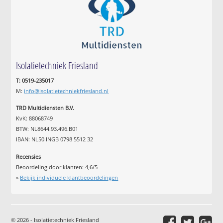
Isolatietechniek Friesland
T: 0519-235017
M:
info@isolatietechniekfriesland.nl
TRD Multidiensten B.V.
KvK: 88068749
BTW: NL8644.93.496.B01
IBAN: NL50 INGB 0798 5512 32
Recensies
Beoordeling door klanten:
4,6
/
5
»
Bekijk individuele klantbeoordelingen
© 2026 - Isolatietechniek Friesland