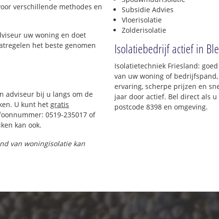
 voor verschillende methodes en
Subsidie Advies
Vloerisolatie
Zolderisolatie
adviseur uw woning en doet
Isolatiebedrijf actief in Bl
maatregelen het beste genomen
Isolatietechniek Friesland: goed
van uw woning of bedrijfspand,
ervaring, scherpe prijzen en sne
en adviseur bij u langs om de
jaar door actief. Bel direct als
ken. U kunt het
gratis
postcode 8398 en omgeving.
efoonnummer: 0519-235017 of
ken kan ook.
pand van woningisolatie kan