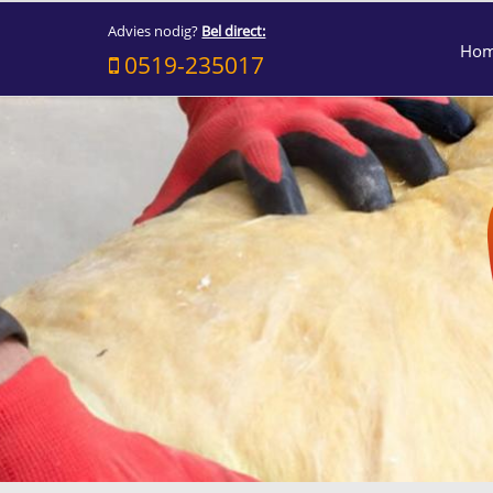
Advies nodig?
Bel direct:
Ho
0519-235017