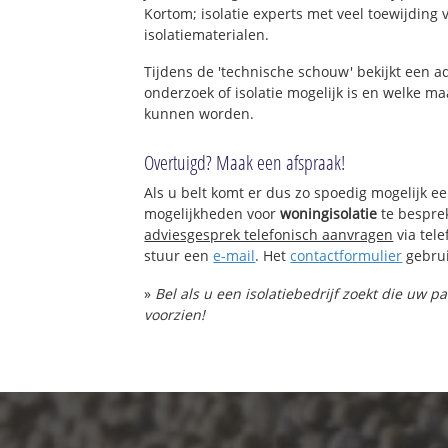
Kortom; isolatie experts met veel toewijding
isolatiematerialen.
Tijdens de 'technische schouw' bekijkt een 
onderzoek of isolatie mogelijk is en welke 
kunnen worden.
Overtuigd? Maak een afspraak!
Als u belt komt er dus zo spoedig mogelijk e
mogelijkheden voor
woningisolatie
te bespre
adviesgesprek telefonisch aanvragen
via tel
stuur een
e-mail
. Het
contactformulier
gebrui
»
Bel als u een isolatiebedrijf zoekt die uw 
voorzien!