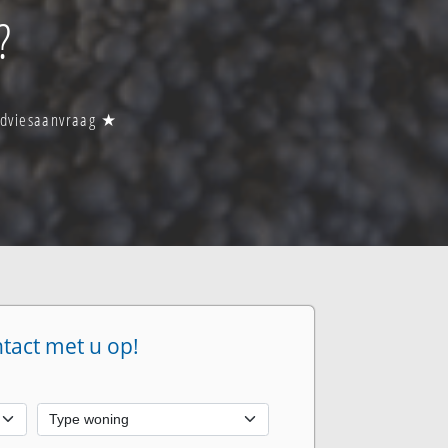
?
 adviesaanvraag ★
ntact met u op!