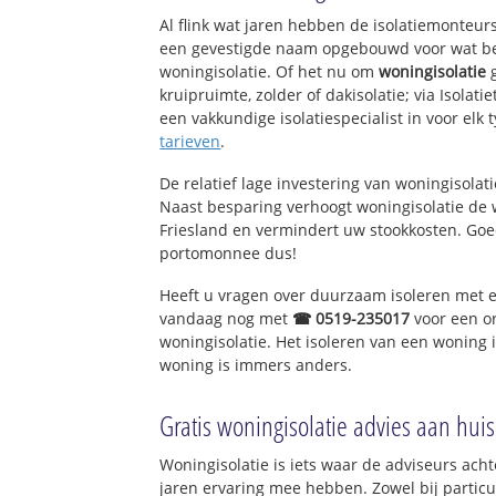
Peperga
Al flink wat jaren hebben de isolatiemonteurs
een gevestigde naam opgebouwd voor wat bet
woningisolatie. Of het nu om
woningisolatie
g
kruipruimte, zolder of dakisolatie; via Isolati
een vakkundige isolatiespecialist in voor elk t
tarieven
.
De relatief lage investering van woningisolat
Naast besparing verhoogt woningisolatie de
Friesland en vermindert uw stookkosten. Goe
portomonnee dus!
Heeft u vragen over duurzaam isoleren met 
vandaag nog met
☎ 0519-235017
voor een o
woningisolatie. Het isoleren van een woning 
woning is immers anders.
Gratis woningisolatie advies aan huis
Woningisolatie is iets waar de adviseurs achte
jaren ervaring mee hebben. Zowel bij particul