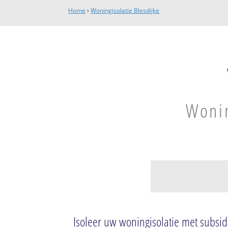
Home
›
Woningisolatie Blesdijke
Wonin
Blesdijke
Blesdijke
Isoleer uw woningisolatie met subsid
De Blesse