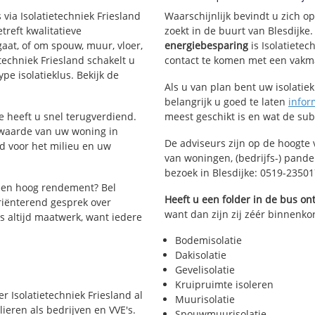
 via Isolatietechniek Friesland
Waarschijnlijk bevindt u zich o
reft kwalitatieve
zoekt in de buurt van Blesdijke
aat, of om spouw, muur, vloer,
energiebesparing
is Isolatietec
etechniek Friesland schakelt u
contact te komen met een vakman 
ype isolatieklus. Bekijk de
Als u van plan bent uw isolatiekl
belangrijk u goed te laten
infor
ie heeft u snel terugverdiend.
meest geschikt is en wat de su
 waarde van uw woning in
De adviseurs zijn op de hoogte 
d voor het milieu en uw
van woningen, (bedrijfs-) pand
bezoek in Blesdijke: 0519-2350
een hoog rendement? Bel
Heeft u een folder in de bus o
riënterend gesprek over
want dan zijn zij zéér binnenkort
is altijd maatwerk, want iedere
Bodemisolatie
Dakisolatie
Gevelisolatie
Kruipruimte isoleren
r Isolatietechniek Friesland al
Muurisolatie
ieren als bedrijven en VVE's.
Spouwmuurisolatie