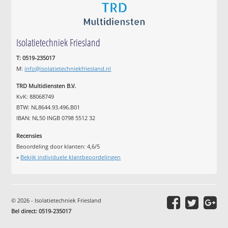
Isolatietechniek Friesland
T: 0519-235017
M:
info@isolatietechniekfriesland.nl
TRD Multidiensten B.V.
KvK: 88068749
BTW: NL8644.93.496.B01
IBAN: NL50 INGB 0798 5512 32
Recensies
Beoordeling door klanten:
4,6
/
5
»
Bekijk individuele klantbeoordelingen
© 2026 - Isolatietechniek Friesland
Bel direct: 0519-235017