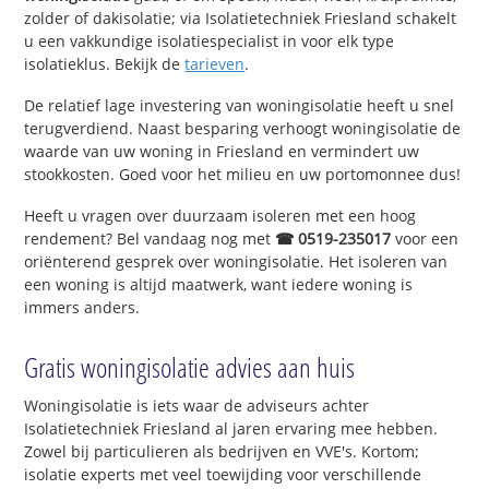
zolder of dakisolatie; via Isolatietechniek Friesland schakelt
u een vakkundige isolatiespecialist in voor elk type
isolatieklus. Bekijk de
tarieven
.
De relatief lage investering van woningisolatie heeft u snel
terugverdiend. Naast besparing verhoogt woningisolatie de
waarde van uw woning in Friesland en vermindert uw
stookkosten. Goed voor het milieu en uw portomonnee dus!
Heeft u vragen over duurzaam isoleren met een hoog
rendement? Bel vandaag nog met
☎ 0519-235017
voor een
oriënterend gesprek over woningisolatie. Het isoleren van
een woning is altijd maatwerk, want iedere woning is
immers anders.
Gratis woningisolatie advies aan huis
Woningisolatie is iets waar de adviseurs achter
Isolatietechniek Friesland al jaren ervaring mee hebben.
Zowel bij particulieren als bedrijven en VVE's. Kortom;
isolatie experts met veel toewijding voor verschillende