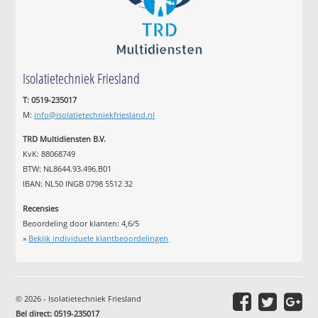
Isolatietechniek Friesland
T: 0519-235017
M:
info@isolatietechniekfriesland.nl
TRD Multidiensten B.V.
KvK: 88068749
BTW: NL8644.93.496.B01
IBAN: NL50 INGB 0798 5512 32
Recensies
Beoordeling door klanten:
4,6
/
5
»
Bekijk individuele klantbeoordelingen
© 2026 - Isolatietechniek Friesland
Bel direct: 0519-235017