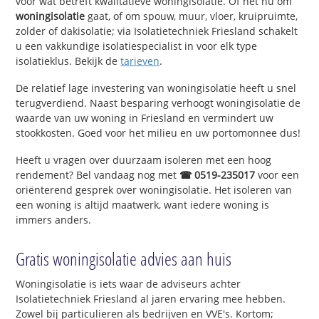
voor wat betreft kwalitatieve woningisolatie. Of het nu om
woningisolatie
gaat, of om spouw, muur, vloer, kruipruimte,
zolder of dakisolatie; via Isolatietechniek Friesland schakelt
u een vakkundige isolatiespecialist in voor elk type
isolatieklus. Bekijk de
tarieven
.
De relatief lage investering van woningisolatie heeft u snel
terugverdiend. Naast besparing verhoogt woningisolatie de
waarde van uw woning in Friesland en vermindert uw
stookkosten. Goed voor het milieu en uw portomonnee dus!
Heeft u vragen over duurzaam isoleren met een hoog
rendement? Bel vandaag nog met
☎ 0519-235017
voor een
oriënterend gesprek over woningisolatie. Het isoleren van
een woning is altijd maatwerk, want iedere woning is
immers anders.
Gratis woningisolatie advies aan huis
Woningisolatie is iets waar de adviseurs achter
Isolatietechniek Friesland al jaren ervaring mee hebben.
Zowel bij particulieren als bedrijven en VVE's. Kortom;